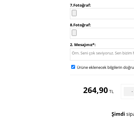
7.Fotoğraf
8.Fotoğraf
2. Mesajınız*
Ürüne eklenecek bilgilerin doğr
264,90
TL
-
Şimdi
sipa