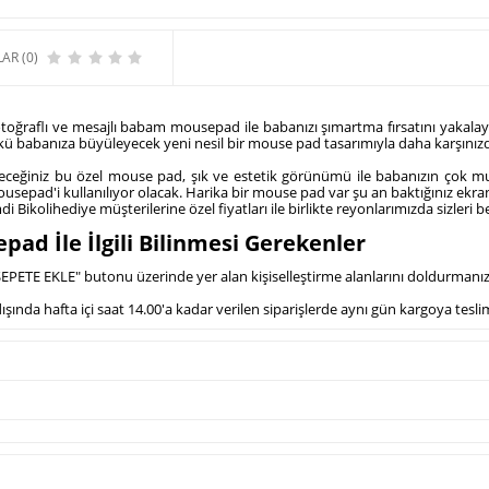
AR (0)
 fotoğraflı ve mesajlı babam mousepad ile babanızı şımartma fırsatını yakal
nkü babanıza büyüleyecek yeni nesil bir mouse pad tasarımıyla daha karşınızd
ceğiniz bu özel mouse pad, şık ve estetik görünümü ile babanızın çok mut
epad'i kullanılıyor olacak. Harika bir mouse pad var şu an baktığınız ekra
Bikolihediye müşterilerine özel fiyatları ile birlikte reyonlarımızda sizleri be
ad İle İlgili Bilinmesi Gerekenler
SEPETE EKLE" butonu üzerinde yer alan kişiselleştirme alanlarını doldurmanı
ında hafta içi saat 14.00'a kadar verilen siparişlerde aynı gün kargoya tesli