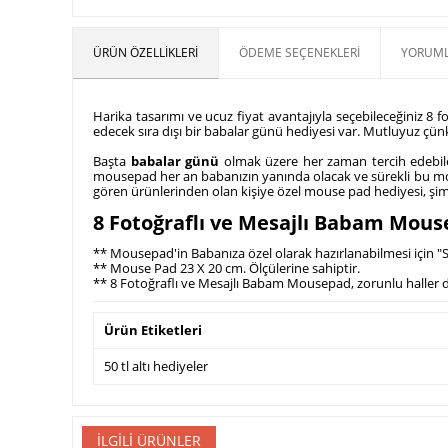
ÜRÜN ÖZELLIKLERI
ÖDEME SEÇENEKLERI
YORUML
Harika tasarımı ve ucuz fiyat avantajıyla seçebileceğiniz 8
edecek sıra dışı bir babalar günü hediyesi var. Mutluyuz çü
Başta
babalar günü
olmak üzere her zaman tercih edebile
mousepad her an babanızın yanında olacak ve sürekli bu mous
gören ürünlerinden olan kişiye özel mouse pad hediyesi, şimdi 
8 Fotoğraflı ve Mesajlı Babam Mousep
** Mousepad'in Babanıza özel olarak hazırlanabilmesi için "
** Mouse Pad 23 X 20 cm. Ölçülerine sahiptir.
** 8 Fotoğraflı ve Mesajlı Babam Mousepad, zorunlu haller dış
Ürün Etiketleri
50 tl altı hediyeler
İLGILI ÜRÜNLER