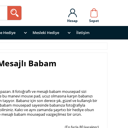
Hesap
Sepet
e Hediye
Mesleki Hediye
İletişim
 Mesajlı Babam
k pazarı. 8 fotoğraflı ve mesajlı babam mousepad sizi
 İşte bu manevi mouse pad, ucuz olmasına karşın babanızı
 taşıyor. Babanız için son derece şık, güzel ve kullanışlı bir
lı babam mousepad sayesinde babanıza fotoğrafıyla
lirsiniz. Kalıcı ve aynı zamanda şaşırtıcı bir hediye olsun
ı ve mesajlı babam mousepad vazgeçilmez bir ürün.
(En fazla 80 karakter)