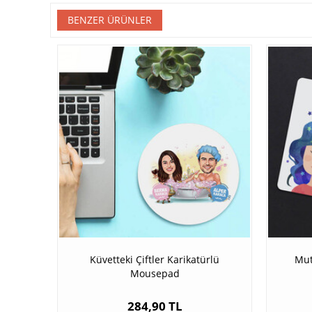
BENZER ÜRÜNLER
Küvetteki Çiftler Karikatürlü
Mut
Mousepad
284,90 TL