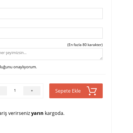
(En fazla 80 karakter)
uluğunu onaylıyorum.
Sepete Ekle
+
riş verirseniz
yarın
kargoda.