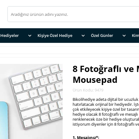
Hediyeler
Kişiye Özel Hediye
Özel Günler
Kim
8 Fotoğraflı ve
Mousepad
Ürün Kodu: 9479
Bikolihediye adeta dijital bir ucuzlu
hatırlatacak orijinal bir hediyedir.
çok etkileyecek kişiye özel bir tasarım
hediye olacak 8 fotoğraflı ve mesaj
renklenecek öze bir hediye oluşturabi
istiyorum diyenler için 8 fotoğrafl
.
1. Mesajınız*