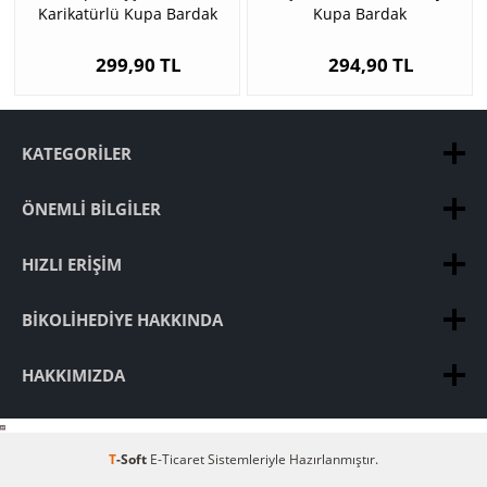
Karikatürlü Kupa Bardak
Kupa Bardak
299,90 TL
294,90 TL
KATEGORILER
ÖNEMLI BILGILER
HIZLI ERIŞIM
BIKOLIHEDIYE HAKKINDA
HAKKIMIZDA
T
-Soft
E-Ticaret
Sistemleriyle Hazırlanmıştır.