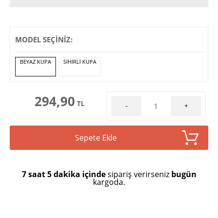
MODEL SEÇİNİZ:
BEYAZ KUPA
SIHIRLI KUPA
294,90
TL
-
+
Sepete Ekle
7 saat 5 dakika içinde
sipariş verirseniz
bugün
kargoda.