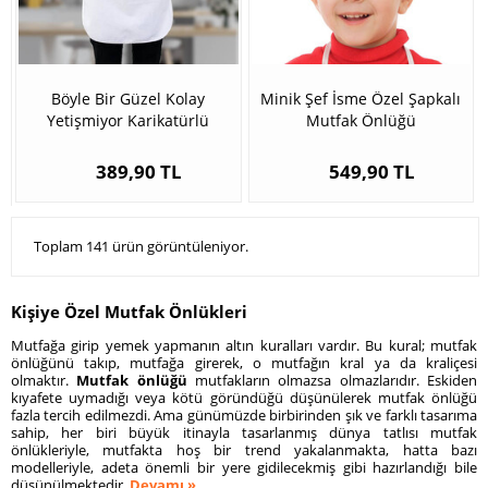
Böyle Bir Güzel Kolay
Minik Şef İsme Özel Şapkalı
Yetişmiyor Karikatürlü
Mutfak Önlüğü
Mutfak Önlüğü
389,90 TL
549,90 TL
Toplam 141 ürün görüntüleniyor.
Kişiye Özel Mutfak Önlükleri
Mutfağa girip yemek yapmanın altın kuralları vardır. Bu kural; mutfak
önlüğünü takıp, mutfağa girerek, o mutfağın kral ya da kraliçesi
olmaktır.
Mutfak önlüğü
mutfakların olmazsa olmazlarıdır. Eskiden
kıyafete uymadığı veya kötü göründüğü düşünülerek mutfak önlüğü
fazla tercih edilmezdi. Ama günümüzde birbirinden şık ve farklı tasarıma
sahip, her biri büyük itinayla tasarlanmış dünya tatlısı mutfak
önlükleriyle, mutfakta hoş bir trend yakalanmakta, hatta bazı
modelleriyle, adeta önemli bir yere gidilecekmiş gibi hazırlandığı bile
düşünülmektedir.
Devamı »