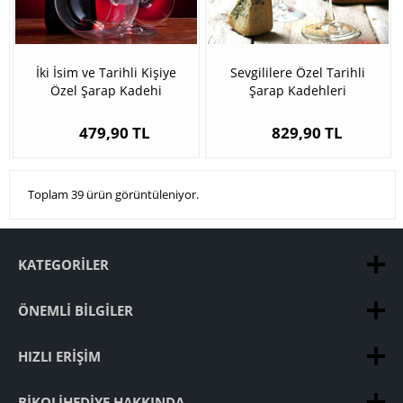
İki İsim ve Tarihli Kişiye
Sevgililere Özel Tarihli
Özel Şarap Kadehi
Şarap Kadehleri
479,90 TL
829,90 TL
Toplam 39 ürün görüntüleniyor.
KATEGORILER
ÖNEMLI BILGILER
HIZLI ERIŞIM
BIKOLIHEDIYE HAKKINDA