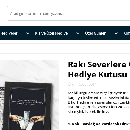
Hediyeler
Kişiye Özel Hediye
Özel Günler
Kim
Rakı Severlere
Hediye Kutusu
Ürün Kodu: 5014
Mobil uygulamamızı geliştiriyoruz. S
kargoya teslim edilmesi sevincini da y
Bikolihediye ile alışverişler çok zev
üstünde gururla taşımak için 24 saa
siparişinizi verebilirsiniz.
.
1. Rakı Bardağına Yazılacak İsim*