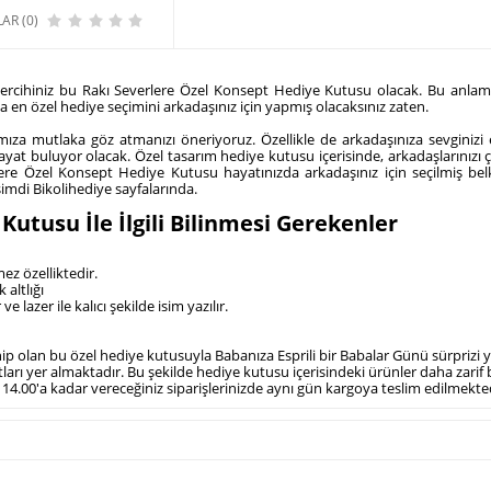
AR (0)
l tercihiniz bu Rakı Severlere Özel Konsept Hediye Kutusu olacak. Bu anla
a en özel hediye seçimini arkadaşınız için yapmış olacaksınız zaten.
za mutlaka göz atmanızı öneriyoruz. Özellikle de arkadaşınıza sevginizi e
at buluyor olacak. Özel tasarım hediye kutusu içerisinde, arkadaşlarınızı ç
erlere Özel Konsept Hediye Kutusu hayatınızda arkadaşınız için seçilmiş be
şimdi Bikolihediye sayfalarında.
utusu İle İlgili Bilinmesi Gerekenler
mez özelliktedir.
 altlığı
lazer ile kalıcı şekilde isim yazılır.
hip olan bu özel hediye kutusuyla Babanıza Esprili bir Babalar Günü sürprizi ya
ğıtları yer almaktadır. Bu şekilde hediye kutusu içerisindeki ürünler daha zar
t 14.00'a kadar vereceğiniz siparişlerinizde aynı gün kargoya teslim edilmekted