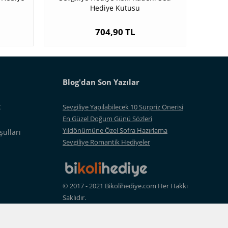
Hediye Kutusu
704,90 TL
Blog'dan Son Yazılar
k
Sevgiliye Yapılabilecek 10 Sürpriz Önerisi
En Güzel Doğum Günü Sözleri
Yıldönümüne Özel Sofra Hazırlama
şulları
Sevgiliye Romantik Hediyeler
©
2017 - 2021 Bikolihediye.com Her Hakkı
Saklıdır.