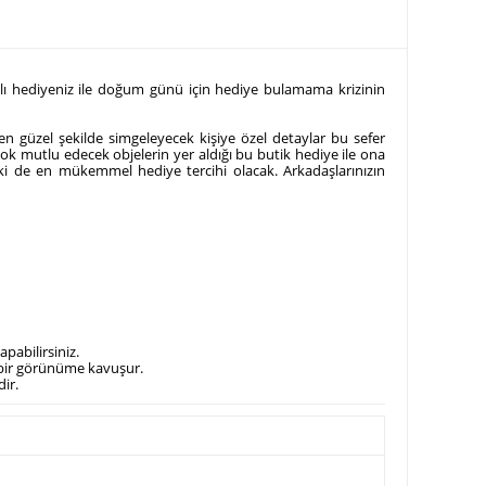
mlı hediyeniz ile doğum günü için hediye bulamama krizinin
n güzel şekilde simgeleyecek kişiye özel detaylar bu sefer
ok mutlu edecek objelerin yer aldığı bu butik hediye ile ona
lki de en mükemmel hediye tercihi olacak. Arkadaşlarınızın
pabilirsiniz.
if bir görünüme kavuşur.
ir.