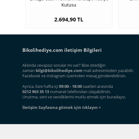
Kutusu
2.694,90 TL
Bikolihediye.com iletişim Bilgileri
Aklında cevapsız sorular mı var? Bize istediğin
zaman
bilgi@bikolihediye.com
mail adresimizden yazabilir,
Facebook ve Instagram üzerinden mesaj gönderebilirsin.
Ayrıca, bize hafta içi
09:00 - 18:00
saatleri arasında
0212 963 35 13
numaralı telefondan ulaşabilirsin.
Unutma, seni ve sevdiklerini mutlu etmek için buradayız.
İletişim Sayfasına gitmek için tıklayın >