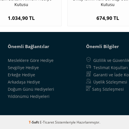
Kutusu
Kutusu
1.034,90 TL
674,90 TL
Önemli Bağlantılar
Önemli Bilgiler
Mesleklere Göre Hediye
Gizlilik ve Güvenli
Sevgiliye Hediye
Teslimat Koşulları
Erkeğe Hediye
Garanti ve İade Ko
Arkadaşa Hediye
Üyelik Sözleşmesi
Doğum Günü Hediyeleri
Satış Sözleşmesi
Yıldönümü Hediyeleri
T
-Soft
E-Ticaret
Sistemleriyle Hazırlanmıştır.