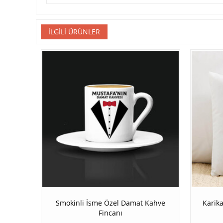
İLGILI ÜRÜNLER
Smokinli İsme Özel Damat Kahve
Karika
Fincanı