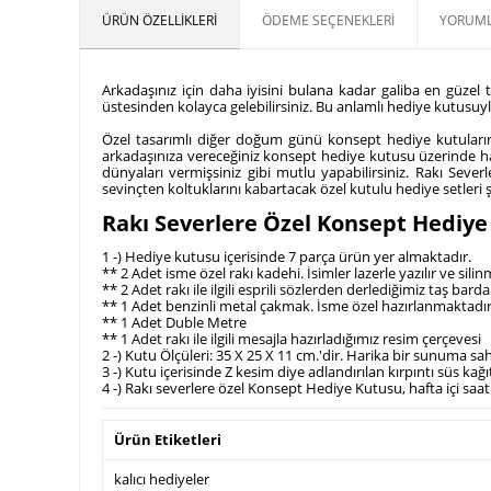
ÜRÜN ÖZELLIKLERI
ÖDEME SEÇENEKLERI
YORUML
Arkadaşınız için daha iyisini bulana kadar galiba en güze
üstesinden kolayca gelebilirsiniz. Bu anlamlı hediye kutusuyl
Özel tasarımlı diğer doğum günü konsept hediye kutularımı
arkadaşınıza vereceğiniz konsept hediye kutusu üzerinde hay
dünyaları vermişsiniz gibi mutlu yapabilirsiniz. Rakı Sev
sevinçten koltuklarını kabartacak özel kutulu hediye setleri 
Rakı Severlere Özel Konsept Hediye K
1 -) Hediye kutusu içerisinde 7 parça ürün yer almaktadır.
** 2 Adet isme özel rakı kadehi. İsimler lazerle yazılır ve silin
** 2 Adet rakı ile ilgili esprili sözlerden derlediğimiz taş bardak
** 1 Adet benzinli metal çakmak. İsme özel hazırlanmaktadır ve 
** 1 Adet Duble Metre
** 1 Adet rakı ile ilgili mesajla hazırladığımız resim çerçevesi
2 -) Kutu Ölçüleri: 35 X 25 X 11 cm.'dir. Harika bir sunuma sa
3 -) Kutu içerisinde Z kesim diye adlandırılan kırpıntı süs ka
4 -) Rakı severlere özel Konsept Hediye Kutusu, hafta içi saa
Ürün Etiketleri
kalıcı hediyeler