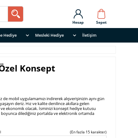
Hesap
Sepet
e Hediye
Mesleki Hediye
İletişim
 Özel Konsept
iz de mobil uygulamamızı indirerek alışverişinizin aynı gün
aşayın deriz. Hız ve kalite denilince akıllara gelen
kli ve ekonomik olacak. İsminizi konsept hediye kutusu
t boyunca dilediğiniz portalda ve elektronik ortamda
(En fazla 15 karakter)