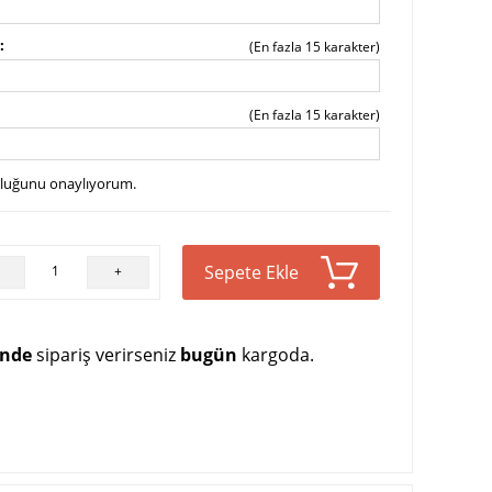
(En fazla 15 karakter)
(En fazla 15 karakter)
uluğunu onaylıyorum.
Sepete Ekle
+
inde
sipariş verirseniz
bugün
kargoda.