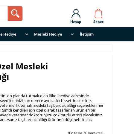
Hesap
Sepet
e Hediye
Mesleki Hediye
İletişim
Özel Mesleki
ığı
ni ön planda tutmak olan Bikolihediye adresinde
sevdiklerinizi son derece ayrıcalıklı hissettireceksiniz.
eterinerlik temalı mesleki taş bardak altlığı seçenekleri her
 Şimdi kendileri için özel olarak tasarlanan ürünleri bir
sayede veteriner doktorunuzu çok mutlu etmiş olacaksınız.
rsızsanız taş bardak altlığı ürününü düşünebilirsiniz.
(En fazla 30 karakter)