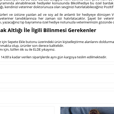
ayramında alınabilinecek hediyeler konusunda Bikolihediye bu özel bardak 
ığı, kendinizi veteriner doktorunuza olan sevginizi hatırlatabileceğiniz Pozitif
 figürleri ve üstüne yazılan ad ve soy ad ile anlamlı bir hediyeye dönüşen 
riner tanıdıklarınıza her zaman sizi hatırlatacaktır. Şayet bir veterin
ını, yazacağınız tıp bayramına özel hediye notunuzla veterinerinizin gözünde 
 Altlığı İle İlgili Bilinmesi Gerekenler
z için Sepete Ekle butonu üzerindeki ürün kişiselleştirme alanlarını doldurma
anmakta olup, ürünler son derece kalitelidir.
 için, lütfen ılık su ile ELDE yıkayınız.
at 14.00'a kadar verilen siparişlerde aynı gün kargoya teslim edilmektedir.