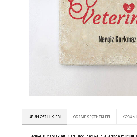
ÜRÜN ÖZELLIKLERI
ÖDEME SEÇENEKLERI
YORUML
Hediyelik bardak altlıkları Bikolihediye'in ellerinde mutlu