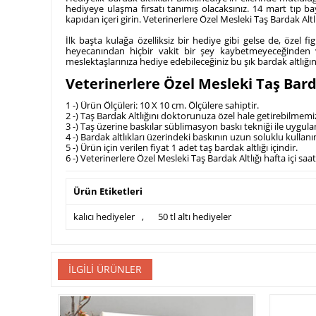
hediyeye ulaşma fırsatı tanımış olacaksınız. 14 mart tıp b
kapıdan içeri girin. Veterinerlere Özel Mesleki Taş Bardak Altl
İlk başta kulağa özelliksiz bir hediye gibi gelse de, özel
heyecanından hiçbir vakit bir şey kaybetmeyeceğinden vete
meslektaşlarınıza hediye edebileceğiniz bu şık bardak altlığ
Veterinerlere Özel Mesleki Taş Bardak
1 -) Ürün Ölçüleri: 10 X 10 cm. Ölçülere sahiptir.
2 -) Taş Bardak Altlığını doktorunuza özel hale getirebilmemi
3 -) Taş üzerine baskılar süblimasyon baskı tekniği ile uygul
4 -) Bardak altlıkları üzerindeki baskının uzun soluklu kullanımı
5 -) Ürün için verilen fiyat 1 adet taş bardak altlığı içindir.
6 -) Veterinerlere Özel Mesleki Taş Bardak Altlığı hafta içi sa
Ürün Etiketleri
kalıcı hediyeler
,
50 tl altı hediyeler
İLGILI ÜRÜNLER