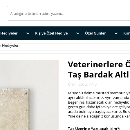
Hediyeler
Kişiye Özel Hediye
Özel Günler
Kim
r Hediyeleri
Veterinerlere 
Taş Bardak Altl
Ürün Kodu: 7745
Misyonu daima müşteri memnuniyeti
ayrıcalıklı olacaksınız. Aynı zamanda 
Beğeninizi kazanacak olan hediyelik v
geçen gün daha iyi seviyelere geliyor.
arada bulmaya başlayacaksınız. Bu 
Yine de ne alacağınız konusunda kara
.
Taş Üzerine Yazılacak İsim*