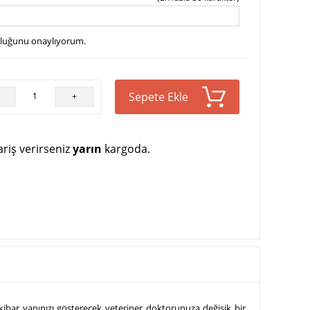
uluğunu onaylıyorum.
Sepete Ekle
+
riş verirseniz
yarın
kargoda.
 kibar yanınızı gösterecek veteriner doktorunuza değişik bir