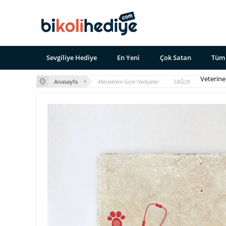
Sevgiliye Hediye
En Yeni
Çok Satan
Tüm 
Veterine
Anasayfa
Mesleklere Göre Hediyeler
SAĞLIK