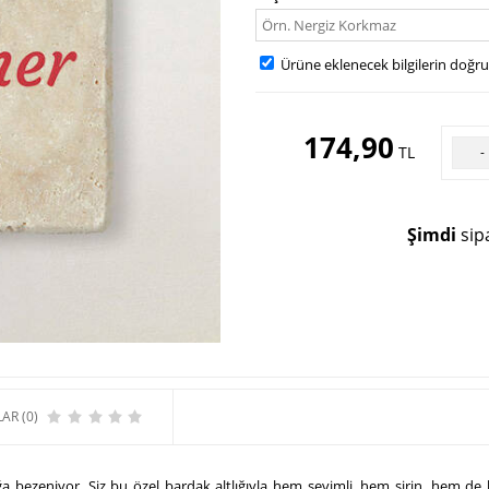
Ürüne eklenecek bilgilerin doğr
174,90
TL
-
Şimdi
sipa
AR (0)
luğa bezeniyor. Siz bu özel bardak altlığıyla hem sevimli, hem şirin, hem de