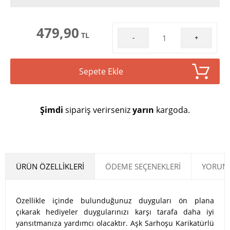
479,90
TL
-
+
Sepete Ekle
Şimdi
sipariş verirseniz
yarın
kargoda.
ÜRÜN ÖZELLIKLERI
ÖDEME SEÇENEKLERI
YORUML
Özellikle içinde bulunduğunuz duyguları ön plana
çıkarak hediyeler duygularınızı karşı tarafa daha iyi
yansıtmanıza yardımcı olacaktır. Aşk Sarhoşu Karikatürlü