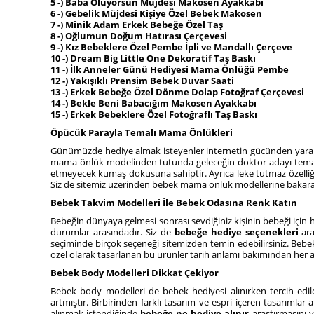
5 -) Baba Oluyorsun Müjdesi Makosen Ayakkabı
6 -) Gebelik Müjdesi Kişiye Özel Bebek Makosen
7 -) Minik Adam Erkek Bebeğe Özel Taş
8 -) Oğlumun Doğum Hatırası Çerçevesi
9 -) Kız Bebeklere Özel Pembe İpli ve Mandallı Çerçeve
10 -) Dream Big Little One Dekoratif Taş Baskı
11 -) İlk Anneler Günü Hediyesi Mama Önlüğü Pembe
12 -) Yakışıklı Prensim Bebek Duvar Saati
13 -) Erkek Bebeğe Özel Dönme Dolap Fotoğraf Çerçevesi
14 -) Bekle Beni Babacığım Makosen Ayakkabı
15 -) Erkek Bebeklere Özel Fotoğraflı Taş Baskı
Öpücük Parayla Temalı Mama Önlükleri
Günümüzde hediye almak isteyenler internetin gücünden yararl
mama önlük modelinden tutunda geleceğin doktor adayı temalı be
etmeyecek kumaş dokusuna sahiptir. Ayrıca leke tutmaz özelliği
Siz de sitemiz üzerinden bebek mama önlük modellerine bakarak s
Bebek Takvim Modelleri İle Bebek Odasına Renk Katın
Bebeğin dünyaya gelmesi sonrası sevdiğiniz kişinin bebeği için 
durumlar arasındadır. Siz de
bebeğe hediye seçenekleri
ar
seçiminde birçok seçeneği sitemizden temin edebilirsiniz. Bebe
özel olarak tasarlanan bu ürünler tarih anlamı bakımından her a
Bebek Body Modelleri Dikkat Çekiyor
Bebek body modelleri de bebek hediyesi alınırken tercih edi
artmıştır. Birbirinden farklı tasarım ve espri içeren tasarım
alınmak istendiğinde
bebeğe ne hediye alınır
araştırmasını y