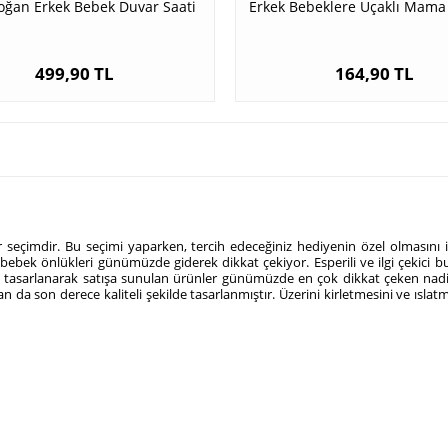
oğan Erkek Bebek Duvar Saati
Erkek Bebeklere Uçaklı Mam
499,90 TL
164,90 TL
 seçimdir. Bu seçimi yaparken, tercih edeceğiniz hediyenin özel olmasını 
ş bebek önlükleri günümüzde giderek dikkat çekiyor. Esperili ve ilgi çekici bu
ilde tasarlanarak satışa sunulan ürünler günümüzde en çok dikkat çeken na
an da son derece kaliteli şekilde tasarlanmıştır. Üzerini kirletmesini ve ısla