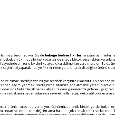
anmayı tercih ediyor. Siz de
bebeğe hediye fikirleri
araştırmasını intern
bek önlük modellerine kadar siz de sitede birçok seçenekten yararlanabilir
 sayesinde en zorlu lekeleri kolayca çıkarabilmenize yardımcı olur. Bu da ür
eçiminizi yaparak hediye fikirlerinden yararlanarak dilediğiniz ürünü sipariş
hediye almak istediğinizde birçok seçenek karşınıza çıkacaktır. En özel hediy
asından seçim yapmak istediğinizde sitemize göz atmanız yeterli olacaktı
k odasında kullanılacak bebek ahşap takvim günümüzde giderek ilgi gören deko
nne ve babanın bebek odasında severek kullanacağı dekoratif objeler arasınd
lecek ürünler arasında yer alıyor. Günümüzde artık birçok yerde bulabile
lar arasından siz de doktor değilim ama hastam çok temalı erkek ve kız mod
aparken sitemize girerek birçok seçenekten yararlanabilirsiniz. Üstelik ürün