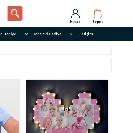
Hesap
Sepet
e Hediye
Mesleki Hediye
İletişim