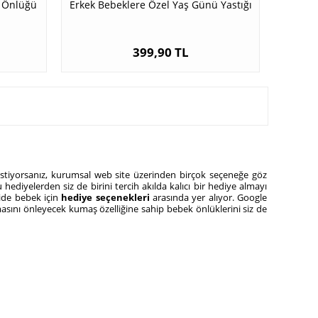
a Önlüğü
Erkek Bebeklere Özel Yaş Günü Yastığı
399,90 TL
istiyorsanız, kurumsal web site üzerinden birçok seçeneğe göz
 hediyelerden siz de birini tercih akılda kalıcı bir hediye almayı
dide bebek için
hediye seçenekleri
arasında yer alıyor. Google
tmasını önleyecek kumaş özelliğine sahip bebek önlüklerini siz de