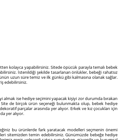
etten kolayca yapabilirsiniz. Sitede öpücük parayla temalı bebek
siniz. İstenildiği şekilde tasarlanan önlükler, bebeği rahatsız
ünün uzun süre temiz ve ilk günkü gibi kalmasına olanak sağlar.
 edebilirsiniz.
eyi almak ise hediye seçimini yapacak kişiyi zor durumda bırakan
r. Site de birçok ürün seçeneği bulunmakta olup, bebek hediye
ratif parçalar arasında yer alıyor. Erkek ve kız çocukları için
a yer alıyor.
ceğiniz bu ürünlerde fark yaratacak modelleri seçmenin önemi
elleri sitemizden temin edebilirsiniz. Günümüzde bebeğe hediye
lerimiz geniş yelpazeli satışa sunulurken, güvenilir ve kurumsal