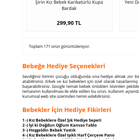
Şirin Kız Bebek Karikatürlü Kupa
Yeni D
Bardak
299,90 TL
Toplam 171 ürün görüntüleniyor.
Bebeğe Hediye Seçenekleri
Sevdiğiniz birinin çocuğu olduğunda ona hediye almak zor bir
atabilirsiniz. Erkek ve kız bebekleri için özel olarak tasarlanmı
başarabilirsiniz. Google temalı bebek önlükleri istenilen şek
temasının kullanılması ile elde edilen bu ürün, kullanım açısınd
kurumsal web site üzerinden temin edebilirsiniz.
Bebekler İçin Hediye Fikirleri
1 -) Kız Bebeklere Özel Şık Hediye Sepeti
2 -) İyi ki Doğdun Oğlum Kanvas Tablo
3 -) Hoşgeldin Bebek Yastık
4 -) Kız Bebeklere Özel Işıklı Harf Çerçeve Pano