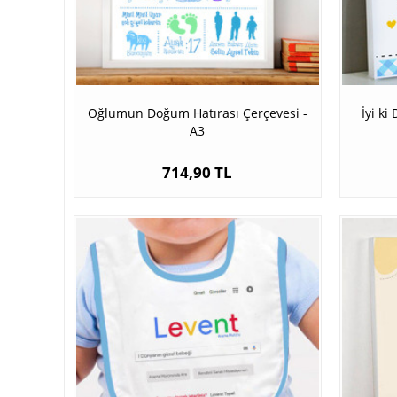
Oğlumun Doğum Hatırası Çerçevesi -
İyi k
A3
714,90 TL