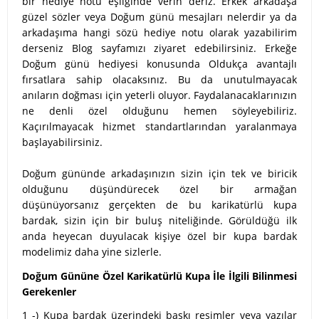
bir hediye notu eşliğinde verin deriz. Erkek arkadaşa
güzel sözler veya Doğum günü mesajları nelerdir ya da
arkadaşıma hangi sözü hediye notu olarak yazabilirim
derseniz Blog sayfamızı ziyaret edebilirsiniz. Erkeğe
Doğum günü hediyesi konusunda Oldukça avantajlı
fırsatlara sahip olacaksınız. Bu da unutulmayacak
anıların doğması için yeterli oluyor. Faydalanacaklarınızın
ne denli özel olduğunu hemen söyleyebiliriz.
Kaçırılmayacak hizmet standartlarından yaralanmaya
başlayabilirsiniz.
Doğum gününde arkadaşınızın sizin için tek ve biricik
olduğunu düşündürecek özel bir armağan
düşünüyorsanız gerçekten de bu karikatürlü kupa
bardak, sizin için bir buluş niteliğinde. Görüldüğü ilk
anda heyecan duyulacak kişiye özel bir kupa bardak
modelimiz daha yine sizlerle.
Doğum Gününe Özel Karikatürlü Kupa İle İlgili Bilinmesi
Gerekenler
1 -) Kupa bardak üzerindeki baskı resimler veya yazılar