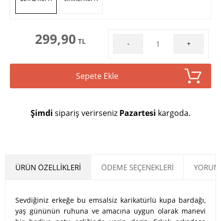
299,90
TL
-
+
Sepete Ekle
Şimdi
sipariş verirseniz
Pazartesi
kargoda.
ÜRÜN ÖZELLIKLERI
ÖDEME SEÇENEKLERI
YORUML
Sevdiğiniz erkeğe bu emsalsiz karikatürlü kupa bardağı,
yaş gününün ruhuna ve amacına uygun olarak manevi