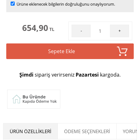
Ürüne eklenecek bilgilerin doğruluğunu onaylıyorum.
654,90
TL
-
+
Sepete Ekle
Şimdi
sipariş verirseniz
Pazartesi
kargoda.
ÜRÜN ÖZELLIKLERI
ÖDEME SEÇENEKLERI
YORUML