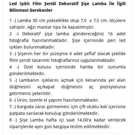
Led Işıklı Film Şeridi Dekoratif Şişe Lamba İle İlgili
Bilinmesi Gerekenler
1 -) Lamba 30 cm yükseklikte olup 7,5 x 7,5 cm. ölçülere
sahiptir. Ağzı mantar tıpa ile kapatılmıştır.
2 -) Dekoratif şişe lamba göndereceğiniz 16 adet
fotoğrafla hazırlanmaktadır. Şişe içerisinde peri led
ışıkları bulunmaktadır.
3 -) Şişenin her bir yüzeyine 4 adet şeffaf olacak şekilde
filim şeridi tasarımlı fotoğraflarınız uygulanmaktadır.
4 -) Özel kutusu içerisinde harika bir sunumla
gönderilmektedir.
5 -) Lambanın ışıklarını açmak için kenarında yer alan
düğmesini aç/kapat düğmesini aç pozisyonuna
getirmeniz yeterlidir.
6 -) Ürün, özenle el yapımı hazırlanmaktadır.
7 -) Kargoda zarar görmemesi için çift oluklu koli içerisine
patpata sarılarak konulup gönderilmektedir.
8 -) Şişe Lamba hafta içi saat 14.00'a kadar verilecek
siparişlerde aynı gün kargoya teslim edilmektedir.