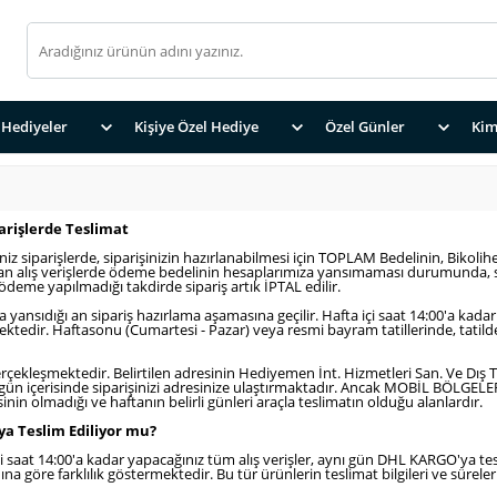
Hediyeler
Kişiye Özel Hediye
Özel Günler
Kim
parişlerde Teslimat
iniz siparişlerde, siparişinizin hazırlanabilmesi için TOPLAM Bedelinin, Bik
lan alış verişlerde ödeme bedelinin hesaplarımıza yansımaması durumunda, s
e ödeme yapılmadığı takdirde sipariş artık İPTAL edilir.
nsıdığı an sipariş hazırlama aşamasına geçilir. Hafta içi saat 14:00'a kadar 
tedir. Haftasonu (Cumartesi - Pazar) veya resmi bayram tatillerinde, tatilde
erçekleşmektedir. Belirtilen adresinin Hediyemen İnt. Hizmetleri San. Ve Dış T
-3 gün içerisinde siparişinizi adresinize ulaştırmaktadır. Ancak MOBİL BÖLGELE
nin olmadığı ve haftanın belirli günleri araçla teslimatın olduğu alanlardır.
ya Teslim Ediliyor mu?
i saat 14:00'a kadar yapacağınız tüm alış verişler, aynı gün DHL KARGO'ya te
na göre farklılık göstermektedir. Bu tür ürünlerin teslimat bilgileri ve sürel