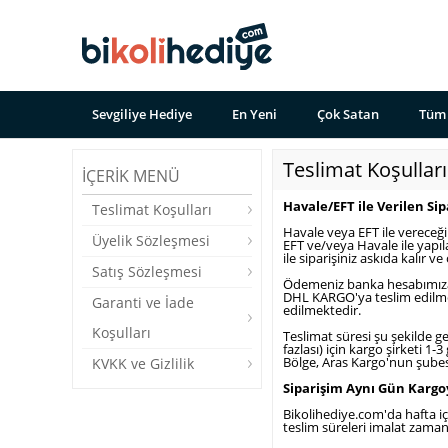
Sevgiliye Hediye
En Yeni
Çok Satan
Tüm 
Teslimat Koşulları
İÇERIK MENÜ
Havale/EFT ile Verilen Si
Teslimat Koşulları
Havale veya EFT ile vereceğ
Üyelik Sözleşmesi
EFT ve/veya Havale ile yapı
ile siparişiniz askıda kalır v
Satış Sözleşmesi
Ödemeniz banka hesabımıza ya
DHL KARGO'ya teslim edilmek
Garanti ve İade
edilmektedir.
Koşulları
Teslimat süresi şu şekilde g
fazlası) için kargo şirketi 1
Bölge, Aras Kargo'nun şubesi
KVKK ve Gizlilik
Siparişim Aynı Gün Kargo
Bikolihediye.com'da hafta iç
teslim süreleri imalat zamanı