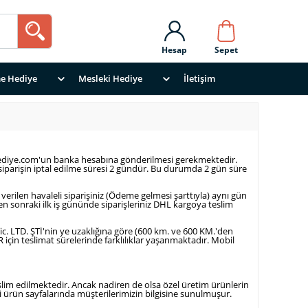
Hesap
Sepet
e Hediye
Mesleki Hediye
İletişim
olihediye.com'un banka hesabına gönderilmesi gerekmektedir.
iparişin iptal edilme süresi 2 gündür. Bu durumda 2 gün süre
verilen havaleli siparişiniz (Ödeme gelmesi şarttıyla) aynı gün
n sonraki ilk iş gününde siparişleriniz DHL kargoya teslim
ic. LTD. ŞTİ'nin ye uzaklığına göre (600 km. ve 600 KM.'den
R için teslimat sürelerinde farklılıklar yaşanmaktadır. Mobil
slim edilmektedir. Ancak nadiren de olsa özel üretim ürünlerin
eri ürün sayfalarında müşterilerimizin bilgisine sunulmuşur.