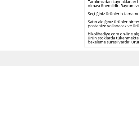
Tarafımızdan kaynaklanan bir 
olması önemlidir. Bayram ve
Seçtiğiniz ürünlerin tamamı 
Satın aldığınız ürünler bir t
posta size yollanacak ve ürünü
bikolihediye.com on-line alı
ürün stoklarda tükenmektedi
bekeleme süresi vardır. Ürün