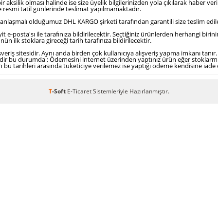
aksilik olması halinde ise size üyelik bilgilerinizden yola çıkılarak haber veri
 resmi tatil günlerinde teslimat yapılmamaktadır.
anlaşmalı olduğumuz DHL KARGO şirketi tarafından garantili size teslim edile
eyit e-posta'sı ile tarafınıza bildirilecektir. Seçtiğiniz ürünlerden herhangi bi
n ilk stoklara gireceği tarih tarafınıza bildirilecektir.
şveriş sitesidir. Aynı anda birden çok kullanıcıya alışveriş yapma imkanı tan
r bu durumda ; Ödemesini internet üzerinden yaptınız ürün eğer stoklarmızd
 bu tarihleri arasında tüketiciye verilemez ise yaptığı ödeme kendisine iade e
T
-Soft
E-Ticaret
Sistemleriyle Hazırlanmıştır.