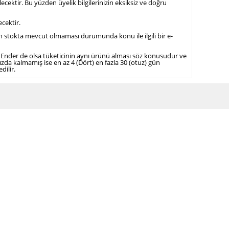
lecektir. Bu yüzden üyelik bilgilerinizin eksiksiz ve doğru
cektir.
rinin stokta mevcut olmaması durumunda konu ile ilgili bir e-
ır. Ender de olsa tüketicinin aynı ürünü alması söz konusudur ve
a kalmamış ise en az 4 (Dört) en fazla 30 (otuz) gün
dilir.