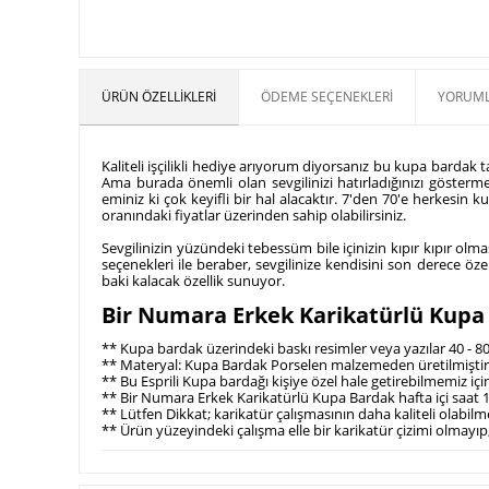
ÜRÜN ÖZELLIKLERI
ÖDEME SEÇENEKLERI
YORUML
Kaliteli işçilikli hediye arıyorum diyorsanız bu kupa bardak 
Ama burada önemli olan sevgilinizi hatırladığınızı göster
eminiz ki çok keyifli bir hal alacaktır. 7'den 70'e herkesin
oranındaki fiyatlar üzerinden sahip olabilirsiniz.
Sevgilinizin yüzündeki tebessüm bile içinizin kıpır kıpır 
seçenekleri ile beraber, sevgilinize kendisini son derece öz
baki kalacak özellik sunuyor.
Bir Numara Erkek Karikatürlü Kupa B
** Kupa bardak üzerindeki baskı resimler veya yazılar 40 - 8
** Materyal: Kupa Bardak Porselen malzemeden üretilmiştir
** Bu Esprili Kupa bardağı kişiye özel hale getirebilmemiz 
** Bir Numara Erkek Karikatürlü Kupa Bardak hafta içi saat 1
** Lütfen Dikkat; karikatür çalışmasının daha kaliteli olabi
** Ürün yüzeyindeki çalışma elle bir karikatür çizimi olmayıp,