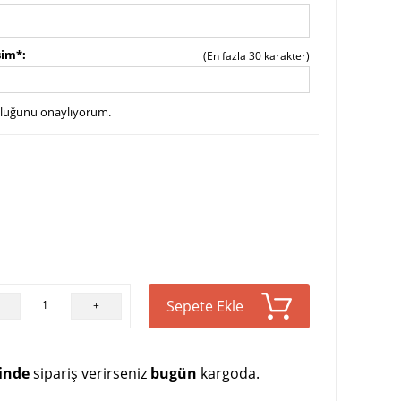
sim*
(En fazla 30 karakter)
uluğunu onaylıyorum.
Sepete Ekle
+
çinde
sipariş verirseniz
bugün
kargoda.