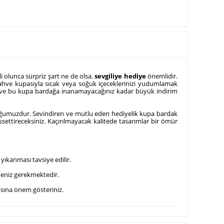
i olunca sürpriz şart ne de olsa.
sevgiliye hediye
önemlidir.
kahve kupasıyla sıcak veya soğuk içeceklerinizi yudumlamak
bilir ve bu kupa bardağa inanamayacağınız kadar büyük indirim
uluğumuzdur. Sevindiren ve mutlu eden hediyelik kupa bardak
ssettireceksiniz. Kaçırılmayacak kalitede tasarımlar bir ömür
yıkanması tavsiye edilir.
meniz gerekmektedir.
asına önem gösteriniz.