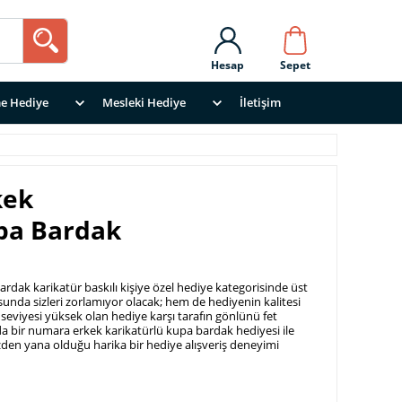
Hesap
Sepet
e Hediye
Mesleki Hediye
İletişim
kek
pa Bardak
rdak karikatür baskılı kişiye özel hediye kategorisinde üst
sunda sizleri zorlamıyor olacak; hem de hediyenin kalitesi
 seviyesi yüksek olan hediye karşı tarafın gönlünü fet
da bir numara erkek karikatürlü kupa bardak hediyesi ile
izden yana olduğu harika bir hediye alışveriş deneyimi