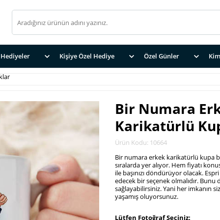
Hediyeler
Kişiye Özel Hediye
Özel Günler
Kim
klar
Bir Numara Er
Karikatürlü Ku
Ürün Kodu: 10664
Bir numara erkek karikatürlü kupa ba
sıralarda yer alıyor. Hem fiyatı konu
ile başınızı döndürüyor olacak. Espri
edecek bir seçenek olmalıdır. Bunu 
sağlayabilirsiniz. Yani her imkanın s
yaşamış oluyorsunuz.
.
Lütfen Fotoğraf Seçiniz