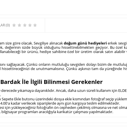
AR (0)
tam size göre olacak. Sevgiliye alınacak
doğum günü hediyeleri
erkek sevgil
mek, değerinin sizde büyük olduğunu hissettirebilmekten geçiyor. Bu özel 
 kullanabileceği bir ürünü, hediye sahibine özel bir üretim olarak satın ala
olmasını sağlayacak. Çünkü onların mutluluğu sevgiden dolayı bizim de mutl
el hissettireceğinizi de unutmamalısınız. Çünkü aşkınızı tam da yüreğinde hi
ardak İle İlgili Bilinmesi Gerekenler
0 derecede yıkamaya dayanıklıdır. Ancak, daha uzun süreli kullanım için ELDE 
.
için Sepete Ekle butonu üzerindeki dosya ekle kısmından fotoğraf seçip yükle
4.00'a kadar verilecek siparişlerde aynı gün kargoya teslim edilmektedir.
lmesi için yükleyeceğiniz fotoğrafın ön cepheden çekilmiş olmasına ve net olm
 bilgisayar programları aracılığıyla karikatür çalışması yapılmaktadır.