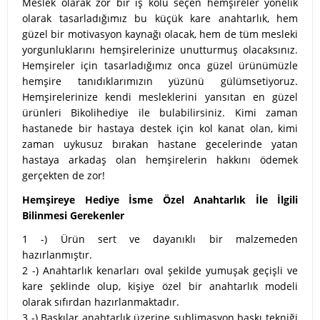
Meslek olarak zor bir iş kolu seçen hemşireler yönelik
olarak tasarladığımız bu küçük kare anahtarlık, hem
güzel bir motivasyon kaynağı olacak, hem de tüm mesleki
yorgunluklarını hemşirelerinize unutturmuş olacaksınız.
Hemşireler için tasarladığımız onca güzel ürünümüzle
hemşire tanıdıklarımızın yüzünü gülümsetiyoruz.
Hemşirelerinize kendi mesleklerini yansıtan en güzel
ürünleri Bikolihediye ile bulabilirsiniz. Kimi zaman
hastanede bir hastaya destek için kol kanat olan, kimi
zaman uykusuz bırakan hastane gecelerinde yatan
hastaya arkadaş olan hemşirelerin hakkını ödemek
gerçekten de zor!
Hemşireye Hediye İsme Özel Anahtarlık İle İlgili
Bilinmesi Gerekenler
1 -) Ürün sert ve dayanıklı bir malzemeden
hazırlanmıştır.
2 -) Anahtarlık kenarları oval şekilde yumuşak geçişli ve
kare şeklinde olup, kişiye özel bir anahtarlık modeli
olarak sıfırdan hazırlanmaktadır.
3 -) Baskılar anahtarlık üzerine sublimasyon baskı tekniği