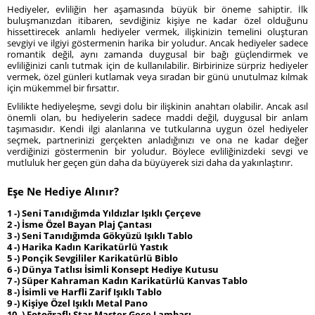
Hediyeler, evliliğin her aşamasında büyük bir öneme sahiptir. İlk
buluşmanızdan itibaren, sevdiğiniz kişiye ne kadar özel olduğunu
hissettirecek anlamlı hediyeler vermek, ilişkinizin temelini oluşturan
sevgiyi ve ilgiyi göstermenin harika bir yoludur. Ancak hediyeler sadece
romantik değil, aynı zamanda duygusal bir bağı güçlendirmek ve
evliliğinizi canlı tutmak için de kullanılabilir. Birbirinize sürpriz hediyeler
vermek, özel günleri kutlamak veya sıradan bir günü unutulmaz kılmak
için mükemmel bir fırsattır.
Evlilikte hediyeleşme, sevgi dolu bir ilişkinin anahtarı olabilir. Ancak asıl
önemli olan, bu hediyelerin sadece maddi değil, duygusal bir anlam
taşımasıdır. Kendi ilgi alanlarına ve tutkularına uygun özel hediyeler
seçmek, partnerinizi gerçekten anladığınızı ve ona ne kadar değer
verdiğinizi göstermenin bir yoludur. Böylece evliliğinizdeki sevgi ve
mutluluk her geçen gün daha da büyüyerek sizi daha da yakınlaştırır.
Eşe Ne Hediye Alınır?
1 -) Seni Tanıdığımda Yıldızlar Işıklı Çerçeve
2 -) İsme Özel Bayan Plaj Çantası
3 -) Seni Tanıdığımda Gökyüzü Işıklı Tablo
4 -) Harika Kadın Karikatürlü Yastık
5 -) Ponçik Sevgililer Karikatürlü Biblo
6 -) Dünya Tatlısı İsimli Konsept Hediye Kutusu
7 -) Süper Kahraman Kadın Karikatürlü Kanvas Tablo
8 -) İsimli ve Harfli Zarif Işıklı Tablo
9 -) Kişiye Özel Işıklı Metal Pano
10 -) Fotoğraflı Star Master Gece Lambası