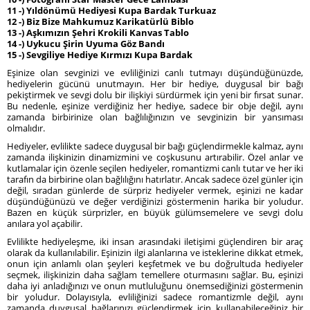
11 -) Yıldönümü Hediyesi Kupa Bardak Turkuaz
12 -) Biz Bize Mahkumuz Karikatürlü Biblo
13 -) Aşkımızın Şehri Krokili Kanvas Tablo
14 -) Uykucu Şirin Uyuma Göz Bandı
15 -) Sevgiliye Hediye Kırmızı Kupa Bardak
Eşinize olan sevginizi ve evliliğinizi canlı tutmayı düşündüğünüzde,
hediyelerin gücünü unutmayın. Her bir hediye, duygusal bir bağı
pekiştirmek ve sevgi dolu bir ilişkiyi sürdürmek için yeni bir fırsat sunar.
Bu nedenle, eşinize verdiğiniz her hediye, sadece bir obje değil, aynı
zamanda birbirinize olan bağlılığınızın ve sevginizin bir yansıması
olmalıdır.
Hediyeler, evlilikte sadece duygusal bir bağı güçlendirmekle kalmaz, aynı
zamanda ilişkinizin dinamizmini ve coşkusunu artırabilir. Özel anlar ve
kutlamalar için özenle seçilen hediyeler, romantizmi canlı tutar ve her iki
tarafın da birbirine olan bağlılığını hatırlatır. Ancak sadece özel günler için
değil, sıradan günlerde de sürpriz hediyeler vermek, eşinizi ne kadar
düşündüğünüzü ve değer verdiğinizi göstermenin harika bir yoludur.
Bazen en küçük sürprizler, en büyük gülümsemelere ve sevgi dolu
anılara yol açabilir.
Evlilikte hediyeleşme, iki insan arasındaki iletişimi güçlendiren bir araç
olarak da kullanılabilir. Eşinizin ilgi alanlarına ve isteklerine dikkat etmek,
onun için anlamlı olan şeyleri keşfetmek ve bu doğrultuda hediyeler
seçmek, ilişkinizin daha sağlam temellere oturmasını sağlar. Bu, eşinizi
daha iyi anladığınızı ve onun mutluluğunu önemsediğinizi göstermenin
bir yoludur. Dolayısıyla, evliliğinizi sadece romantizmle değil, aynı
zamanda duygusal bağlarınızı güçlendirmek için kullanabileceğiniz bir