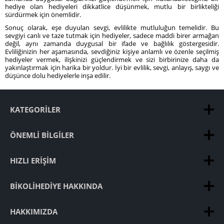
hediye olan hediyeleri dikkatlice düşünmek, mutlu bir birlikteliği
sürdürmek için önemlidir.
Sonuç olarak, eşe duyulan sevgi, evlilikte mutluluğun temelidir. Bu
sevgiyi canlı ve taze tutmak için hediyeler, sadece maddi birer armağan
değil, aynı zamanda duygusal bir ifade ve bağlılık göstergesidir.
Evliliğinizin her aşamasında, sevdiğiniz kişiye anlamlı ve özenle seçilmiş
hediyeler vermek, ilişkinizi güçlendirmek ve sizi birbirinize daha da
yakınlaştırmak için harika bir yoldur. İyi bir evlilik, sevgi, anlayış, saygı ve
düşünce dolu hediyelerle inşa edilir.
KATEGORILER
ÖNEMLI BILGILER
HIZLI ERIŞIM
BIKOLIHEDIYE HAKKINDA
HAKKIMIZDA