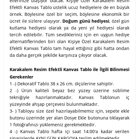
ellerinize ulaşıyor olacak. Kişiye Özel Karakalem Resim
Efektli Kanvas Tablo üstelik ucuz hediyelere de en büyük
örnek. Böylesine özel bir seçim, böylesine ekonomik bir
ücret ile sizlere ulaşıyor.
Doğum günü hediyesi
, özel gün
kutlama hediyesi olarak ya da yeni yıl hediyesi olarak
tercih edilebilir. Tüm sevdikleriniz için en uygun hediye
alternatiflerinden biri olan Kişiye Özel Karakalem Resim
Efektli Kanvas Tablo tam hayal ettiğiniz gibi hatta ondan
da daha gerçek şekilde karşınıza çıkıyor olacak.
Karakalem Resim Efektli Kanvas Tablo ile İlgili Bilinmesi
Gerekenler
1 -) Dekoratif Tablo 38 x 26 cm. ölçülerine sahiptir.
2 -) Ürün kaliteli beyaz bez yüzey üzerine süblime
tekniğiyle hazırlanmaktadır. Kanvas Tablonun iç
yüzeyinde ahşap çerçevesi bulunmaktadır.
3- ) Tabloyu size özel hazırlayabilmemiz için, sepete ekle
butonu üzerinde yer alan Dosye Ekle butonuna tıklayarak
1 fotoğrafınızı yüklemeniz gerekmektedir.
4 -) Kanvas Tablo hafta içi saat 14:00'a kadar verilen
siparişlerde AYNI GÜN KARGOYA teslim edilmektedir.