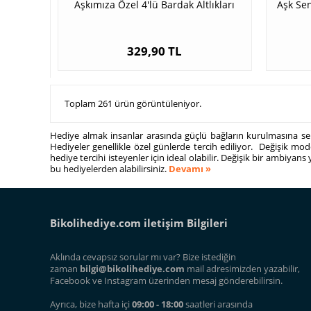
Aşkımıza Özel 4'lü Bardak Altlıkları
Aşk Sen
329,90 TL
Toplam 261 ürün görüntüleniyor.
Hediye almak insanlar arasında güçlü bağların kurulmasına seb
Hediyeler genellikle özel günlerde tercih ediliyor. Değişik m
hediye tercihi isteyenler için ideal olabilir. Değişik bir ambiyan
bu hediyelerden alabilirsiniz.
Devamı »
Bikolihediye.com iletişim Bilgileri
Aklında cevapsız sorular mı var? Bize istediğin
zaman
bilgi@bikolihediye.com
mail adresimizden yazabilir,
Facebook ve Instagram üzerinden mesaj gönderebilirsin.
Ayrıca, bize hafta içi
09:00 - 18:00
saatleri arasında