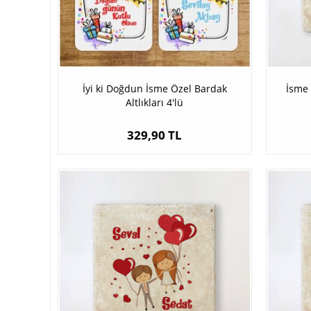
İyi ki Doğdun İsme Özel Bardak
İsme 
Altlıkları 4'lü
329,90 TL