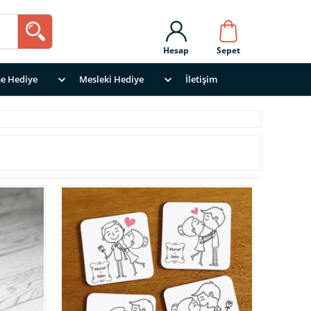
Hesap
Sepet
e Hediye
Mesleki Hediye
İletişim