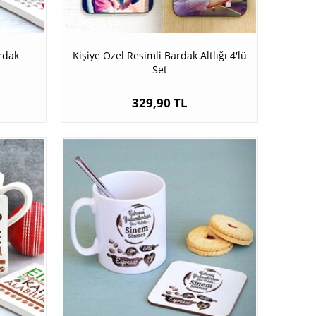
rdak
Kişiye Özel Resimli Bardak Altlığı 4'lü
Set
329,90 TL