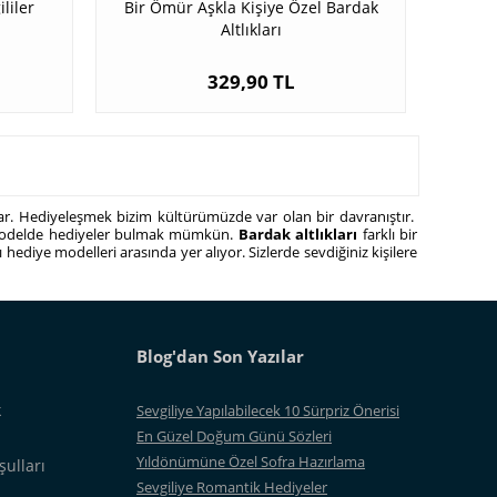
liler
Bir Ömür Aşkla Kişiye Özel Bardak
Altlıkları
329,90 TL
lar. Hediyeleşmek bizim kültürümüzde var olan bir davranıştır.
klı modelde hediyeler bulmak mümkün.
Bardak altlıkları
farklı bir
ı hediye modelleri arasında yer alıyor. Sizlerde sevdiğiniz kişilere
Blog'dan Son Yazılar
k
Sevgiliye Yapılabilecek 10 Sürpriz Önerisi
En Güzel Doğum Günü Sözleri
Yıldönümüne Özel Sofra Hazırlama
şulları
Sevgiliye Romantik Hediyeler