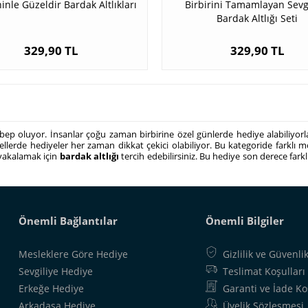
inle Güzeldir Bardak Altlıkları
Birbirini Tamamlayan Sevgi
Bardak Altlığı Seti
329,90 TL
329,90 TL
ep oluyor. İnsanlar çoğu zaman birbirine özel günlerde hediye alabiliyor
odellerde hediyeler her zaman dikkat çekici olabiliyor. Bu kategoride far
s yakalamak için
bardak altlığı
tercih edebilirsiniz. Bu hediye son derece farkl
Önemli Bağlantılar
Önemli Bilgiler
Mesleklere Göre Hediye
Gizlilik ve Güvenli
Sevgiliye Hediye
Teslimat Koşulları
Erkeğe Hediye
Garanti ve İade Ko
Arkadaşa Hediye
Üyelik Sözleşmesi