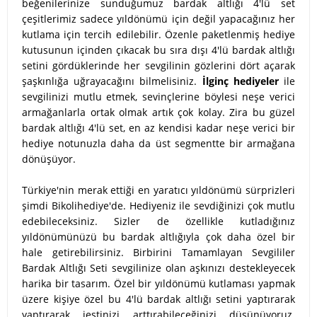
beğenilerinize sunduğumuz bardak altlığı 4'lü set
çeşitlerimiz sadece yıldönümü için değil yapacağınız her
kutlama için tercih edilebilir. Özenle paketlenmiş hediye
kutusunun içinden çıkacak bu sıra dışı 4'lü bardak altlığı
setini gördüklerinde her sevgilinin gözlerini dört açarak
şaşkınlığa uğrayacağını bilmelisiniz.
İlginç hediyeler
ile
sevgilinizi mutlu etmek, sevinçlerine böylesi neşe verici
armağanlarla ortak olmak artık çok kolay. Zira bu güzel
bardak altlığı 4'lü set, en az kendisi kadar neşe verici bir
hediye notunuzla daha da üst segmentte bir armağana
dönüşüyor.
Türkiye'nin merak ettiği en yaratıcı yıldönümü sürprizleri
şimdi Bikolihediye'de. Hediyeniz ile sevdiğinizi çok mutlu
edebileceksiniz. Sizler de özellikle kutladığınız
yıldönümünüzü bu bardak altlığıyla çok daha özel bir
hale getirebilirsiniz. Birbirini Tamamlayan Sevgililer
Bardak Altlığı Seti sevgilinize olan aşkınızı destekleyecek
harika bir tasarım. Özel bir yıldönümü kutlaması yapmak
üzere kişiye özel bu 4'lü bardak altlığı setini yaptırarak
yaptırarak jestinizi arttırabileceğinizi düşünüyoruz.