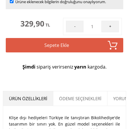
Ürüne eklenecek bilgilerin doğruluğunu onaylıyorum.
329,90
TL
-
+
Sepete Ekle
Şimdi
sipariş verirseniz
yarın
kargoda.
ÜRÜN ÖZELLIKLERI
ÖDEME SEÇENEKLERI
YORUML
Klişe dışı hediyeleri Türkiye ile tanıştıran Bikolihediye'de
tasarımın bir sınırı yok. En güzel model seçenekleri ile