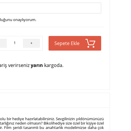
uluğunu onaylıyorum.
Sepete Ekle
+
riş verirseniz
yarın
kargoda.
dolu bir hediye hazırlatabilirsiniz. Sevgilinizin yıldönümünüzü
htarlığınız neden olmasın? Bikolihediye size özel bir kişiye özel
ir. Film şeridi tasarımlı bu anahtarlık modelimizse daha çok