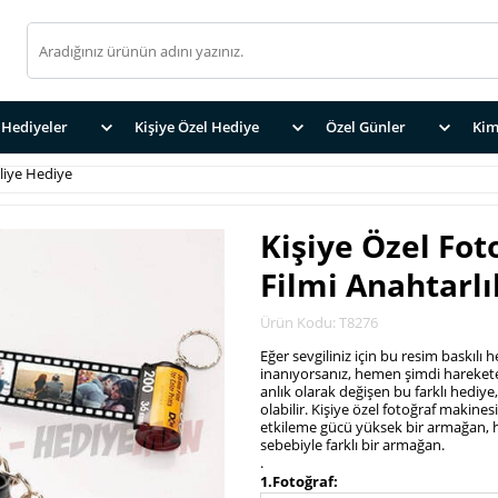
Hediyeler
Kişiye Özel Hediye
Özel Günler
Kim
liye Hediye
Kişiye Özel Fot
Filmi Anahtarlı
Ürün Kodu: T8276
Eğer sevgiliniz için bu resim baskılı
inanıyorsanız, hemen şimdi harekete g
anlık olarak değişen bu farklı hediye
olabilir. Kişiye özel fotoğraf makines
etkileme gücü yüksek bir armağan, h
sebebiyle farklı bir armağan.
.
1.Fotoğraf