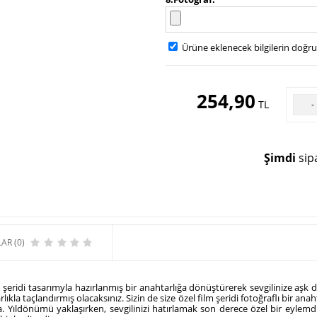
Ürüne eklenecek bilgilerin doğr
254,90
TL
-
Şimdi
sipa
AR (0)
film şeridi tasarımyla hazırlanmış bir anahtarlığa dönüştürerek sevgilinize aşk 
ıkla taçlandırmış olacaksınız. Sizin de size özel film şeridi fotoğraflı bir ana
da. Yıldönümü yaklaşırken, sevgilinizi hatırlamak son derece özel bir eylemd