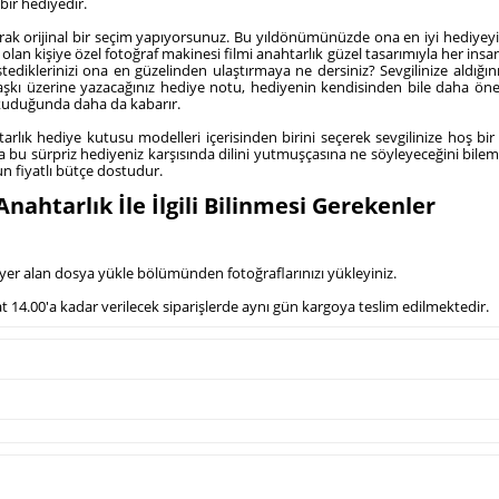
 bir hediyedir.
rak orijinal bir seçim yapıyorsunuz. Bu yıldönümünüzde ona en iyi hediyey
 olan kişiye özel fotoğraf makinesi filmi anahtarlık güzel tasarımıyla her ins
istediklerinizi ona en güzelinden ulaştırmaya ne dersiniz? Sevgilinize aldığ
en aşkı üzerine yazacağınız hediye notu, hediyenin kendisinden bile daha
 okuduğunda daha da kabarır.
rlık hediye kutusu modelleri içerisinden birini seçerek sevgilinize hoş bir 
tta bu sürpriz hediyeniz karşısında dilini yutmuşçasına ne söyleyeceğini bil
un fiyatlı bütçe dostudur.
nahtarlık İle İlgili Bilinmesi Gerekenler
yer alan dosya yükle bölümünden fotoğraflarınızı yükleyiniz.
at 14.00'a kadar verilecek siparişlerde aynı gün kargoya teslim edilmektedir.