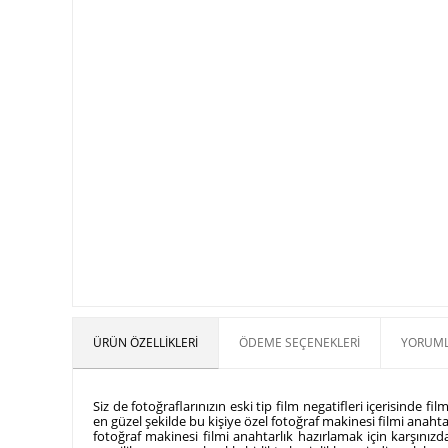
ÜRÜN ÖZELLIKLERI
ÖDEME SEÇENEKLERI
YORUML
Siz de fotoğraflarınızın eski tip film negatifleri içerisinde 
en güzel şekilde bu kişiye özel fotoğraf makinesi filmi anahtarl
fotoğraf makinesi filmi anahtarlık hazırlamak için karşınız