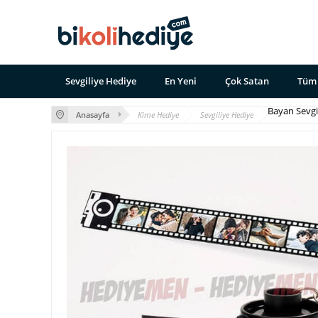
Sevgiliye Hediye
En Yeni
Çok Satan
Tüm 
Bayan Sevgi
Anasayfa
Kime Hediye
Sevgiliye Hediye