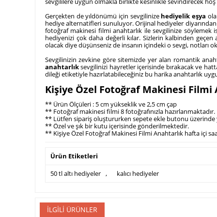
sevgililere uygun olmakla birlikte kesinlikle sevindirecek hoş
Gerçekten de yıldönümü için sevgilinize
hediyelik eşya
ola
hediye alternatifleri sunuluyor. Orijinal hediyeler diyarından
fotoğraf makinesi filmi anahtarlık ile sevgilinize söylemek 
hediyenizi çok daha değerli kılar. Sizlerin kalbinden geç
olacak diye düşünseniz de insanın içindeki o sevgi, notları
Sevgilinizin zevkine göre sitemizde yer alan romantik anahta
anahtarlık
sevgilinizi hayretler içerisinde bırakacak ve ha
dileği etiketiyle hazırlatabileceğiniz bu harika anahtarlık uyg
Kişiye Özel Fotoğraf Makinesi Filmi A
** Ürün Ölçüleri : 5 cm yükseklik ve 2,5 cm çap
** Fotoğraf makinesi filmi 8 fotoğrafınızla hazırlanmaktadır.
** Lütfen sipariş oluştururken sepete ekle butonu üzerinde 
** Özel ve şık bir kutu içerisinde gönderilmektedir.
** Kişiye Özel Fotoğraf Makinesi Filmi Anahtarlık hafta içi sa
Ürün Etiketleri
50 tl altı hediyeler
,
kalıcı hediyeler
İLGILI ÜRÜNLER