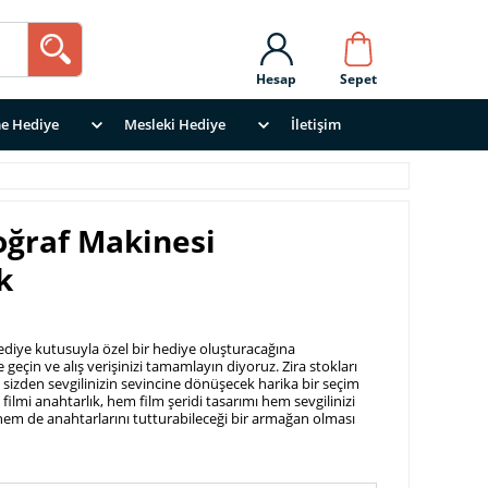
Hesap
Sepet
e Hediye
Mesleki Hediye
İletişim
oğraf Makinesi
k
 hediye kutusuyla özel bir hediye oluşturacağına
eçin ve alış verişinizi tamamlayın diyoruz. Zira stokları
, sizden sevgilinizin sevincine dönüşecek harika bir seçim
i filmi anahtarlık, hem film şeridi tasarımı hem sevgilinizi
em de anahtarlarını tutturabileceği bir armağan olması