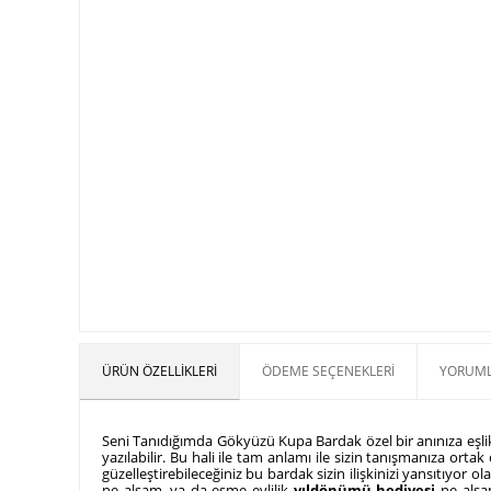
ÜRÜN ÖZELLIKLERI
ÖDEME SEÇENEKLERI
YORUML
Seni Tanıdığımda Gökyüzü Kupa Bardak özel bir anınıza eşlik
yazılabilir. Bu hali ile tam anlamı ile sizin tanışmanıza orta
güzelleştirebileceğiniz bu bardak sizin ilişkinizi yansıtıyor 
ne alsam, ya da eşme evlilik
yıldönümü hediyesi
ne alsam