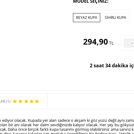
MODEL SEÇİNİZ:
BEYAZ KUPA
SIHIRLI KUPA
294,90
TL
-
2 saat 34 dakika i
AR (1)
 ediyor olacak. Kupada yer alan sadece o akşam ki göz yüzü değil aynı zaman
k olan bir anı olarak her daim sevdiğinizde kalıyor olacak. Her şey bu gökyüzü
olacak. Daha önce birçok farklı kupa tasarımı görmüş olabilirsiniz ama sanırız 
 diye kararsız kalanlar için mutlaka önerdiğimiz bir hediye türü. Üstelik uc