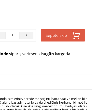
Sepete Ekle
+
çinde
sipariş verirseniz
bugün
kargoda.
da isimleriniz, nerede tanıştığınız hatta saat ve mekan bile
 altına başladı notu ile ya da dilediğiniz herhangi bir not ile
ki bu ilk olacak. Özellikle sevgilime yıldönümü hediyesi olarak
uz kupa fiyatı ile de sahip olabileceğiniz harika bir hediye