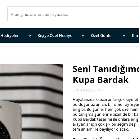
Hediyeler
Kişiye Özel Hediye
Özel Günler
Kim
Seni Tanıdığı
Kupa Bardak
Ürün Kodu: T717
Hayatınızda ki bazı anlar çok kıymet
bulduğunuz an an, bir ömür aynı yast
an gibi. Bu günler hem çok özel hem
bu tanışma günlerine bizimde bir kat
Kupa Bardak tasarımı ile onlara en gü
arayanlar için çok şık bir seçim deği
tem anlamı ile bayılıyor olacak.
.