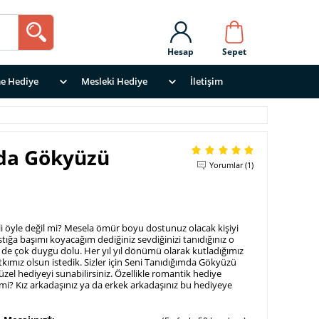
Hesap
Sepet
e Hediye
Mesleki Hediye
İletişim
mda Gökyüzü
Yorumlar (1)
li öyle değil mi? Mesela ömür boyu dostunuz olacak kişiyi
ığa başımı koyacağım dediğiniz sevdiğinizi tanıdığınız o
 de çok duygu dolu. Her yıl yıl dönümü olarak kutladığımız
kımız olsun istedik. Sizler için Seni Tanıdığımda Gökyüzü
zel hediyeyi sunabilirsiniz. Özellikle romantik hediye
l mi? Kız arkadaşınız ya da erkek arkadaşınız bu hediyeye