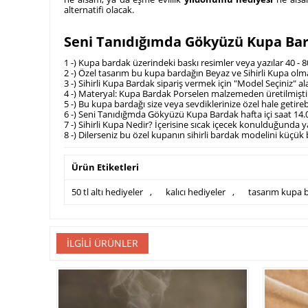
alternatifi olacak.
Seni Tanıdığımda Gökyüzü Kupa Barda
1 -) Kupa bardak üzerindeki baskı resimler veya yazılar 40 - 
2 -) Özel tasarım bu kupa bardağın Beyaz ve Sihirli Kupa olm
3 -) Sihirli Kupa Bardak sipariş vermek için "Model Seçiniz"
4 -) Materyal: Kupa Bardak Porselen malzemeden üretilmişti
5 -) Bu kupa bardağı size veya sevdiklerinize özel hale getir
6 -) Seni Tanıdığmda Gökyüzü Kupa Bardak hafta içi saat 14.0
7 -) Sihirli Kupa Nedir? İçerisine sıcak içecek konulduğunda
8 -) Dilerseniz bu özel kupanın sihirli bardak modelini küçük bir
Ürün Etiketleri
50 tl altı hediyeler
,
kalıcı hediyeler
,
tasarım kupa 
İLGILI ÜRÜNLER