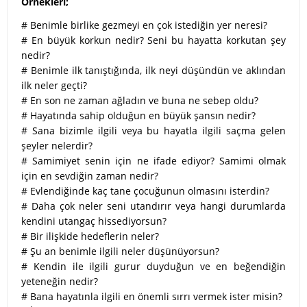
Örnekleri;
#
Benimle birlike gezmeyi en çok istediğin yer neresi?
# En büyük korkun nedir? Seni bu hayatta korkutan şey
nedir?
#
Benimle ilk tanıştığında, ilk neyi düşündün ve aklından
ilk neler geçti?
#
En son ne zaman ağladın ve buna ne sebep oldu?
#
Hayatında sahip olduğun en büyük şansın nedir?
#
Sana bizimle ilgili veya bu hayatla ilgili saçma gelen
şeyler nelerdir?
#
Samimiyet senin için ne ifade ediyor? Samimi olmak
için en sevdiğin zaman nedir?
#
Evlendiğinde kaç tane çocuğunun olmasını isterdin?
#
Daha çok neler seni utandırır veya hangi durumlarda
kendini utangaç hissediyorsun?
#
Bir ilişkide hedeflerin neler?
#
Şu an benimle ilgili neler düşünüyorsun?
#
Kendin ile ilgili gurur duyduğun ve en beğendiğin
yeteneğin nedir?
#
Bana hayatınla ilgili en önemli sırrı vermek ister misin?