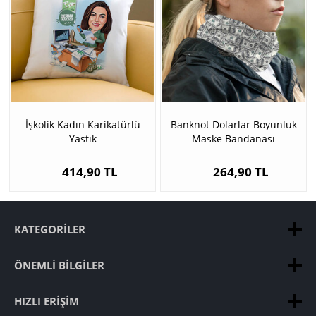
İşkolik Kadın Karikatürlü
Banknot Dolarlar Boyunluk
Yastık
Maske Bandanası
414,90 TL
264,90 TL
KATEGORILER
ÖNEMLI BILGILER
HIZLI ERIŞIM