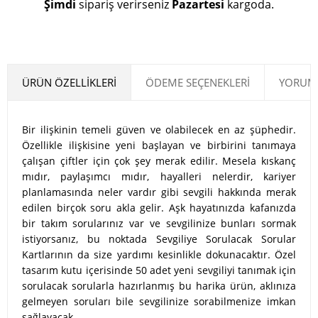
Şimdi
sipariş verirseniz
Pazartesi
kargoda.
ÜRÜN ÖZELLIKLERI
ÖDEME SEÇENEKLERI
YORUML
Bir ilişkinin temeli güven ve olabilecek en az şüphedir.
Özellikle ilişkisine yeni başlayan ve birbirini tanımaya
çalışan çiftler için çok şey merak edilir. Mesela kıskanç
mıdır, paylaşımcı mıdır, hayalleri nelerdir, kariyer
planlamasında neler vardır gibi sevgili hakkında merak
edilen birçok soru akla gelir. Aşk hayatınızda kafanızda
bir takım sorularınız var ve sevgilinize bunları sormak
istiyorsanız, bu noktada Sevgiliye Sorulacak Sorular
Kartlarının da size yardımı kesinlikle dokunacaktır. Özel
tasarım kutu içerisinde 50 adet yeni sevgiliyi tanımak için
sorulacak sorularla hazırlanmış bu harika ürün, aklınıza
gelmeyen soruları bile sevgilinize sorabilmenize imkan
sağlayacak.