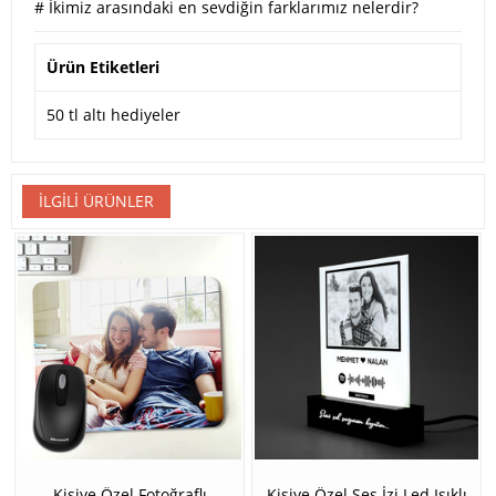
#
İkimiz arasındaki en sevdiğin farklarımız nelerdir?
Ürün Etiketleri
50 tl altı hediyeler
İLGILI ÜRÜNLER
Kişiye Özel Fotoğraflı
Kişiye Özel Ses İzi Led Işıklı