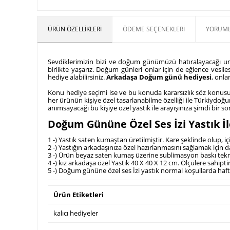
ÜRÜN ÖZELLIKLERI
ÖDEME SEÇENEKLERI
YORUML
Sevdiklerimizin bizi ve doğum günümüzü hatıralayacağı umu
birlikte yaşarız. Doğum günleri onlar için de eğlence vesiles
hediye alabilirsiniz.
Arkadaşa Doğum günü hediyesi
, onla
Konu hediye seçimi ise ve bu konuda kararsızlık söz konusu i
her ürünün kişiye özel tasarlanabilme özelliği ile Türkiydoğum
anımsayacağı bu kişiye özel yastık ile arayışınıza şimdi bir son
Doğum Gününe Özel Ses İzi Yastık İle
1 -) Yastık saten kumaştan üretilmiştir. Kare şeklinde olup, iç
2 -) Yastığın arkadaşınıza özel hazırlanmasını sağlamak için
3 -) Ürün beyaz saten kumaş üzerine sublimasyon baskı tekni
4 -) kız arkadaşa özel Yastık 40 X 40 X 12 cm. Ölçülere sahipti
5 -) Doğum gününe özel ses İzi yastık normal koşullarda hafta
Ürün Etiketleri
kalıcı hediyeler