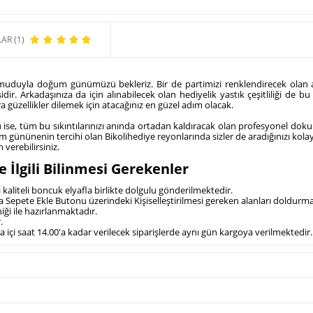
AR (1)
duyla doğum günümüzü bekleriz. Bir de partimizi renklendirecek olan ark
idir. Arkadaşınıza da için alınabilecek olan hediyelik yastık çeşitliliği de
ra güzellikler dilemek için atacağınız en güzel adım olacak.
se, tüm bu sıkıntılarınızı anında ortadan kaldıracak olan profesyonel dokun
 gününenin tercihi olan Bikolihediye reyonlarında sizler de aradığınızı kolay b
 verebilirsiniz.
 İlgili Bilinmesi Gerekenler
i kaliteli boncuk elyafla birlikte dolgulu gönderilmektedir.
 da Sepete Ekle Butonu üzerindeki Kişiselleştirilmesi gereken alanları doldur
ği ile hazırlanmaktadır.
r.
 içi saat 14.00'a kadar verilecek siparişlerde aynı gün kargoya verilmektedir.