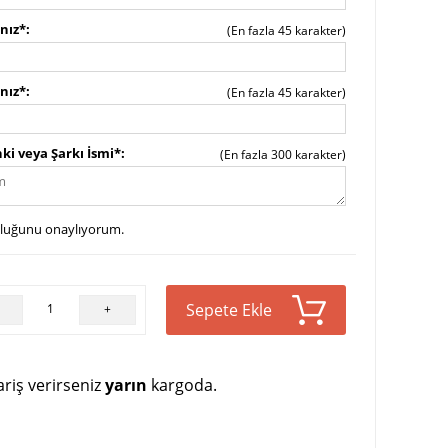
ınız*
(En fazla 45 karakter)
ınız*
(En fazla 45 karakter)
ki veya Şarkı İsmi*
(En fazla 300 karakter)
uluğunu onaylıyorum.
Sepete Ekle
+
riş verirseniz
yarın
kargoda.