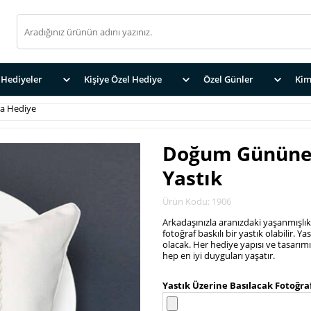
Hediyeler
Kişiye Özel Hediye
Özel Günler
Kim
şa Hediye
Doğum Gününe Ö
Yastık
Ürün Kodu: 1906
Arkadaşınızla aranızdaki yaşanmışlık
fotoğraf baskılı bir yastık olabilir. 
olacak. Her hediye yapısı ve tasarımı i
hep en iyi duyguları yaşatır.
.
Yastık Üzerine Basılacak Fotoğraf