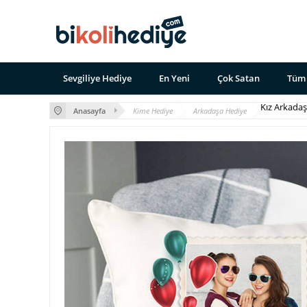
Sevgiliye Hediye
En Yeni
Çok Satan
Tüm 
Kız Arkada
Anasayfa
Kime Hediye
Arkadaşa Hediye