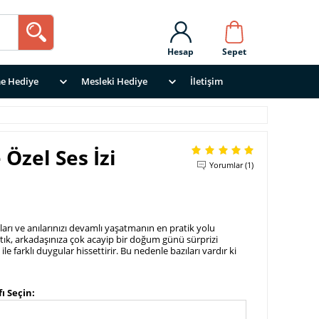
Hesap
Sepet
e Hediye
Mesleki Hediye
İletişim
zel Ses İzi
Yorumlar (1)
ları ve anılarınızı devamlı yaşatmanın en pratik yolu
Yastık, arkadaşınıza çok acayip bir doğum günü sürprizi
le farklı duygular hissettirir. Bu nedenle bazıları vardır ki
ı Seçin