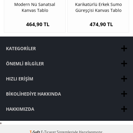
Modern Nü Sanatsal
Karikatürlü Erkek Sumo
Kanvas Tablo
Güreşçisi Kanvas Tablo
464,90 TL
474,90 TL
KATEGORILER
ÖNEMLI BILGILER
HIZLI ERIŞIM
BIKOLIHEDIYE HAKKINDA
HAKKIMIZDA
T
-Soft
E-Ticaret
Sistemleriyle Hazırlanmıştır.