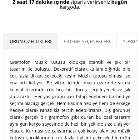
2 saat 17 dakika içinde
sipariş verirseniz
bugün
kargoda.
ÜRÜN ÖZELLIKLERI
ÖDEME SEÇENEKLERI
YORUML
Gramofon Müzik Kutusu oldukça otantik ve şık bir
tasarım ile buluştu. Dekoratif olarak kullanıldığında bile
çok fazla dikkat çekeceği kesin. Müzik kutusu olması ise
ona artı katıyor. Bir vitrin içinde, masa üzerinde ya da
konsol üzerinde çok hoş bir duruş sergileyecek ve şık
duracaktır. Her yaş grubu için hitap edebilen bir hediye
seçimi olacağı gerçek. Hem kadına hediye hem de erkeğe
hediye olarak rahatlıkla tercih edebilirsiniz. Dış görünüş
olarak gerçek bir gramofon gibi duran bu özel tasarım
aynı gün kargo sayesinde de hızlı bir şekilde size ulaşıyor
olacak. Kurması ve çalıştırması çok kolay olan bu müzik
kutusu çocuklarında çok fazla ilgisini çekecek bir ürün