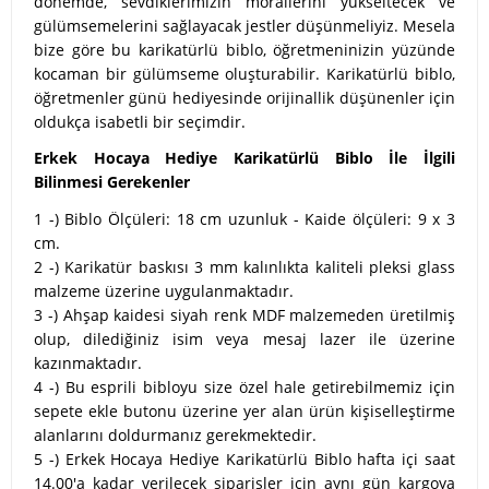
dönemde, sevdiklerimizin morallerini yükseltecek ve
gülümsemelerini sağlayacak jestler düşünmeliyiz. Mesela
bize göre bu karikatürlü biblo, öğretmeninizin yüzünde
kocaman bir gülümseme oluşturabilir. Karikatürlü biblo,
öğretmenler günü hediyesinde orijinallik düşünenler için
oldukça isabetli bir seçimdir.
Erkek Hocaya Hediye Karikatürlü Biblo İle İlgili
Bilinmesi Gerekenler
1 -) Biblo Ölçüleri: 18 cm uzunluk - Kaide ölçüleri: 9 x 3
cm.
2 -) Karikatür baskısı 3 mm kalınlıkta kaliteli pleksi glass
malzeme üzerine uygulanmaktadır.
3 -) Ahşap kaidesi siyah renk MDF malzemeden üretilmiş
olup, dilediğiniz isim veya mesaj lazer ile üzerine
kazınmaktadır.
4 -) Bu esprili bibloyu size özel hale getirebilmemiz için
sepete ekle butonu üzerine yer alan ürün kişiselleştirme
alanlarını doldurmanız gerekmektedir.
5 -) Erkek Hocaya Hediye Karikatürlü Biblo hafta içi saat
14.00'a kadar verilecek siparişler için aynı gün kargoya