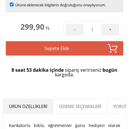
Ürüne eklenecek bilgilerin doğruluğunu onaylıyorum.
299,90
TL
-
+
Sepete Ekle
8 saat 53 dakika içinde
sipariş verirseniz
bugün
kargoda.
ÜRÜN ÖZELLIKLERI
ÖDEME SEÇENEKLERI
YORUML
Karikatürlü biblo, öğretmenler günü hediyesi olarak