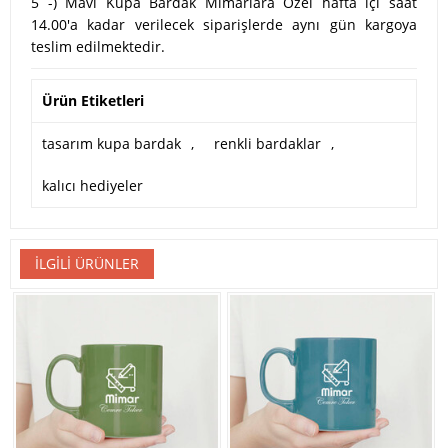
5 -) Mavi Kupa Bardak Mimarlara Özel hafta içi saat
14.00'a kadar verilecek siparişlerde aynı gün kargoya
teslim edilmektedir.
Ürün Etiketleri
tasarım kupa bardak
,
renkli bardaklar
,
kalıcı hediyeler
İLGILI ÜRÜNLER