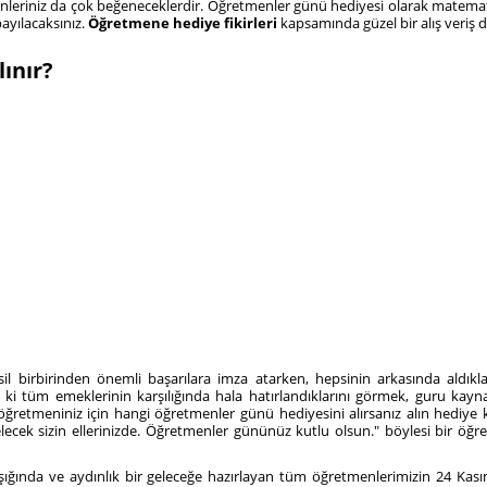
enleriniz da çok beğeneceklerdir. Öğretmenler günü hediyesi olarak matemat
ayılacaksınız.
Öğretmene hediye fikirleri
kapsamında güzel bir alış veriş 
ınır?
nesil birbirinden önemli başarılara imza atarken, hepsinin arkasında aldı
 ki tüm emeklerinin karşılığında hala hatırlandıklarını görmek, guru kayn
öğretmeniniz için hangi öğretmenler günü hediyesini alırsanız alın hediye
ecek sizin ellerinizde. Öğretmenler gününüz kutlu olsun." böylesi bir ö
in ışığında ve aydınlık bir geleceğe hazırlayan tüm öğretmenlerimizin 24