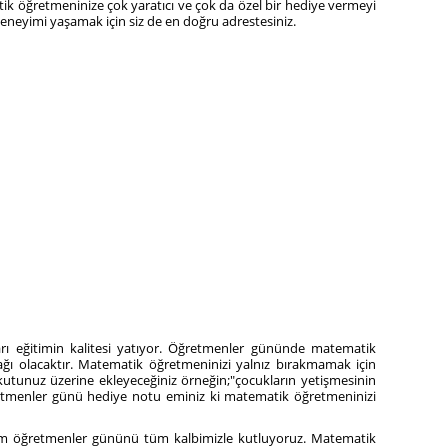
ik öğretmeninize çok yaratıcı ve çok da özel bir hediye vermeyi
deneyimi yaşamak için siz de en doğru adrestesiniz.
kları eğitimin kalitesi yatıyor. Öğretmenler gününde matematik
ağı olacaktır. Matematik öğretmeninizi yalnız bırakmamak için
 kutunuz üzerine ekleyeceğiniz örneğin;"çocukların yetişmesinin
ğretmenler günü hediye notu eminiz ki matematik öğretmeninizi
 Kasım öğretmenler gününü tüm kalbimizle kutluyoruz. Matematik