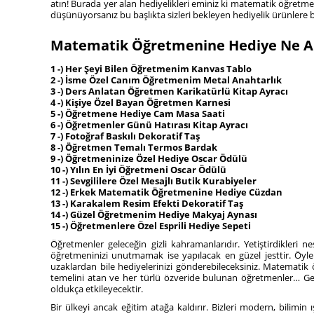
atın! Burada yer alan hediyelikleri eminiz ki matematik öğretm
düşünüyorsanız bu başlıkta sizleri bekleyen hediyelik ürünlere b
Matematik Öğretmenine Hediye Ne Al
1 -) Her Şeyi Bilen Öğretmenim Kanvas Tablo
2 -) İsme Özel Canım Öğretmenim Metal Anahtarlık
3 -) Ders Anlatan Öğretmen Karikatürlü Kitap Ayracı
4 -) Kişiye Özel Bayan Öğretmen Karnesi
5 -) Öğretmene Hediye Cam Masa Saati
6 -) Öğretmenler Günü Hatırası Kitap Ayracı
7 -) Fotoğraf Baskılı Dekoratif Taş
8 -) Öğretmen Temalı Termos Bardak
9 -) Öğretmeninize Özel Hediye Oscar Ödülü
10 -) Yılın En İyi Öğretmeni Oscar Ödülü
11 -) Sevgililere Özel Mesajlı Butik Kurabiyeler
12 -) Erkek Matematik Öğretmenine Hediye Cüzdan
13 -) Karakalem Resim Efekti Dekoratif Taş
14 -) Güzel Öğretmenim Hediye Makyaj Aynası
15 -) Öğretmenlere Özel Esprili Hediye Sepeti
Öğretmenler geleceğin gizli kahramanlarıdır. Yetiştirdikleri 
öğretmeninizi unutmamak ise yapılacak en güzel jesttir. Öyle
uzaklardan bile hediyelerinizi gönderebileceksiniz. Matematik 
temelini atan ve her türlü özveride bulunan öğretmenler… Gel
oldukça etkileyecektir.
Bir ülkeyi ancak eğitim atağa kaldırır. Bizleri modern, bilim