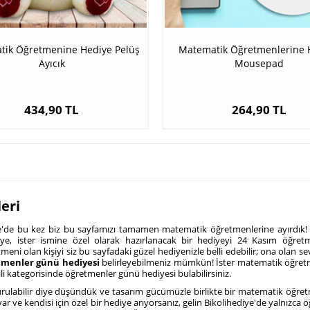
ik Öğretmenine Hediye Pelüş
Matematik Öğretmenlerine 
Ayıcık
Mousepad
434,90 TL
264,90 TL
eri
'de bu kez biz bu sayfamızı tamamen matematik öğretmenlerine ayırdık! Ki
diye, ister ismine özel olarak hazırlanacak bir hediyeyi 24 Kasım öğr
tmeni olan kişiyi siz bu sayfadaki güzel hediyenizle belli edebilir; ona olan sevg
tmenler günü hediyesi
belirleyebilmeniz mümkün! İster matematik öğretme
li kategorisinde öğretmenler günü hediyesi bulabilirsiniz.
urulabilir diye düşündük ve tasarım gücümüzle birlikte bir matematik öğretm
ar ve kendisi için özel bir hediye arıyorsanız, gelin Bikolihediye'de yalnız