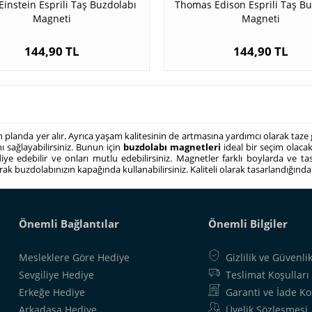
Einstein Esprili Taş Buzdolabı
Thomas Edison Esprili Taş B
Magneti
Magneti
144,90 TL
144,90 TL
 ön planda yer alır. Ayrıca yaşam kalitesinin de artmasına yardımcı olarak taze
nı sağlayabilirsiniz. Bunun için
buzdolabı magnetleri
ideal bir seçim olacak
diye edebilir ve onları mutlu edebilirsiniz. Magnetler farklı boylarda ve ta
rarak buzdolabınızın kapağında kullanabilirsiniz. Kaliteli olarak tasarlandığı
Önemli Bağlantılar
Önemli Bilgiler
Mesleklere Göre Hediye
Gizlilik ve Güvenli
Sevgiliye Hediye
Teslimat Koşulları
Erkeğe Hediye
Garanti ve İade Ko
Arkadaşa Hediye
Üyelik Sözleşmesi