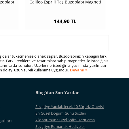
uzdolabı
Galileo Esprili Taş Buzdolabı Magneti
144,90 TL
 gıdalar tüketmenize olanak sağlar. Buzdolabınızın kapağını farklı
tır. Farklı renklere ve tasarımlara sahip magnetler ile istediğiniz
sarımlarda sunulur. Üzerlerine istediğiniz yazınında yazılmasını
ndan dolayı uzun süreli kullanıma uygundur.
Devamı »
Blog'dan Son Yazılar
k
Sevgiliye Yapılabilecek 10 Sürpriz Önerisi
En Güzel Doğum Günü Sözleri
Yıldönümüne Özel Sofra Hazırlama
şulları
Sevgiliye Romantik Hediyeler