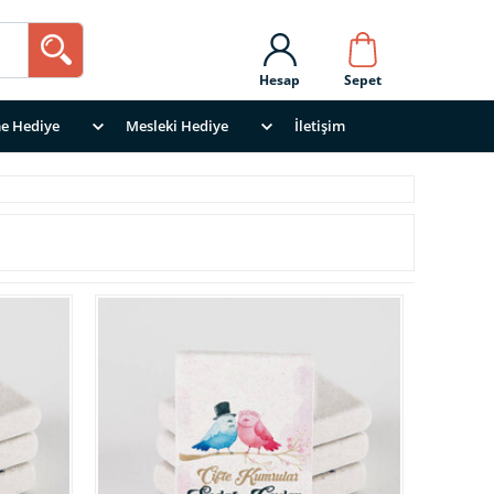
Hesap
Sepet
e Hediye
Mesleki Hediye
İletişim