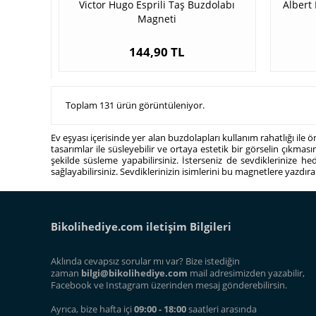
Victor Hugo Esprili Taş Buzdolabı
Albert 
Magneti
144,90 TL
Toplam 131 ürün görüntüleniyor.
Ev eşyası içerisinde yer alan buzdolapları kullanım rahatlığı ile
tasarımlar ile süsleyebilir ve ortaya estetik bir görselin çıkması
şekilde süsleme yapabilirsiniz. İsterseniz de sevdiklerinize he
sağlayabilirsiniz. Sevdiklerinizin isimlerini bu magnetlere yazdı
Bikolihediye.com iletişim Bilgileri
Aklında cevapsız sorular mı var? Bize istediğin
zaman
bilgi@bikolihediye.com
mail adresimizden yazabilir,
Facebook ve Instagram üzerinden mesaj gönderebilirsin.
Ayrıca, bize hafta içi
09:00 - 18:00
saatleri arasında