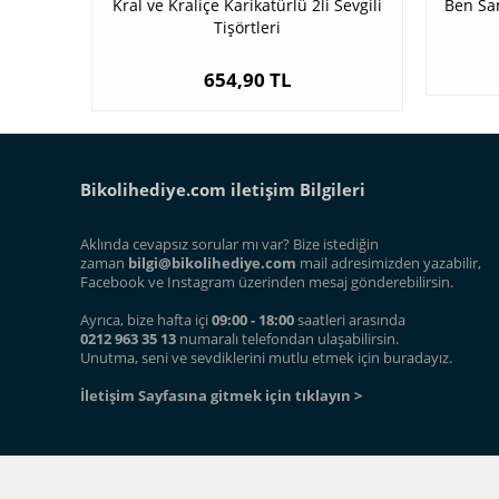
Kral ve Kraliçe Karikatürlü 2li Sevgili
Ben Sa
Tişörtleri
654,90 TL
Bikolihediye.com iletişim Bilgileri
Aklında cevapsız sorular mı var? Bize istediğin
zaman
bilgi@bikolihediye.com
mail adresimizden yazabilir,
Facebook ve Instagram üzerinden mesaj gönderebilirsin.
Ayrıca, bize hafta içi
09:00 - 18:00
saatleri arasında
0212 963 35 13
numaralı telefondan ulaşabilirsin.
Unutma, seni ve sevdiklerini mutlu etmek için buradayız.
İletişim Sayfasına gitmek için tıklayın >