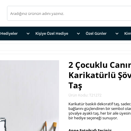
Hediyeler
Kişiye Özel Hediye
Özel Günler
Kim
2 Çocuklu Canı
Karikatürlü Şöv
Taş
Ürün Kodu: T21272
Karikatür baskılı dekoratif taş, sade
bağlarını güçlendiren bir sembol ola
şövalye ayaklı taş, her bir aile üyesin
bir hediye seçeneği sunuyor.
.
Anne Fotoğrafı Seçiniz