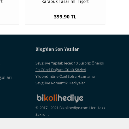
rt
Karabük Tasarımlı Tişört
399,90 TL
Blog'dan Son Yazılar
k
Sevgiliye Yapılabilecek 10 Sürpriz Önerisi
En Güzel Doğum Günü Sözleri
Yıldönümüne Özel Sofra Hazırlama
şulları
Sevgiliye Romantik Hediyeler
©
2017 - 2021 Bikolihediye.com Her Hakkı
Saklıdır.