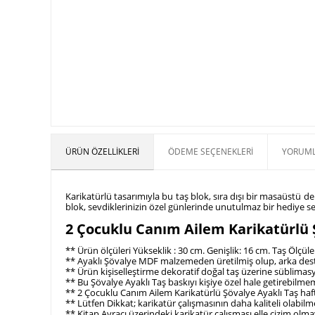
ÜRÜN ÖZELLIKLERI
ÖDEME SEÇENEKLERI
YORUML
Karikatürlü tasarımıyla bu taş blok, sıra dışı bir masaüstü d
blok, sevdiklerinizin özel günlerinde unutulmaz bir hediye se
2 Çocuklu Canım Ailem Karikatürlü 
** Ürün ölçüleri Yükseklik : 30 cm. Genişlik: 16 cm. Taş Ölçüler
** Ayaklı Şövalye MDF malzemeden üretilmiş olup, arka deste
** Ürün kişiselleştirme dekoratif doğal taş üzerine süblimas
** Bu Şövalye Ayaklı Taş baskıyı kişiye özel hale getirebilm
** 2 Çocuklu Canım Ailem Karikatürlü Şövalye Ayaklı Taş haft
** Lütfen Dikkat; karikatür çalışmasının daha kaliteli olabi
** Kitap Ayracı üzerindeki karikatür çalışması elle çizim olma