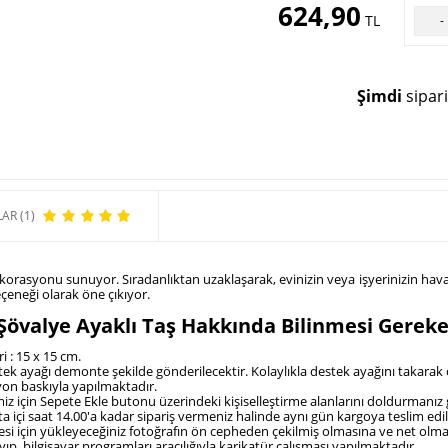
624,90
TL
-
Şimdi
sipari
AR (1)
ekorasyonu sunuyor. Sıradanlıktan uzaklaşarak, evinizin veya işyerinizin hav
çeneği olarak öne çıkıyor.
Şövalye Ayaklı Taş Hakkında Bilinmesi Gereke
i : 15 x 15 cm.
k ayağı demonte şekilde gönderilecektir. Kolaylıkla destek ayağını takarak 
yon baskıyla yapılmaktadır.
emiz için Sepete Ekle butonu üzerindeki kişiselleştirme alanlarını doldurmanı
a içi saat 14.00'a kadar sipariş vermeniz halinde aynı gün kargoya teslim edi
lmesi için yükleyeceğiniz fotoğrafın ön cepheden çekilmiş olmasına ve net olm
yıp, bilgisayar programları aracılığıyla karikatür çalışması yapılmaktadır.