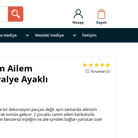
Hesap
Sepet
e Hediye
Mesleki Hediye
İletişim
m Ailem
Yorumlar (1)
alye Ayaklı
ce bir dekorasyon parçası değil, aynı zamanda ailenizin
rak evinize geliyor. 2 çocuklu canım ailem karikatürlü
in benzersiz kişiliğini ve aile içindeki bağları yansıtan özel