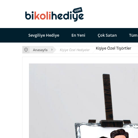
Sevgiliye Hediye
En Yeni
Çok Satan
Tüm 
Kişiye Özel Tişörtler
Anasayfa
Kişiye Özel Hediyeler