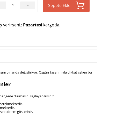
Sepete Ekle
+
ş verirseniz
Pazartesi
kargoda.
asını bir anda değiştiriyor. Özgün tasarımıyla dikkat çeken bu
nler
dengede durmasını sağlayabilirsiniz.
z gerekmektedir.
lmektedir.
asına önem gösteriniz.