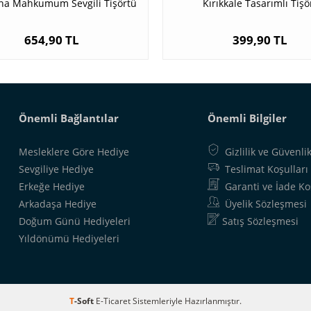
na Mahkumum Sevgili Tişörtü
Kırıkkale Tasarımlı Tişö
654,90 TL
399,90 TL
Önemli Bağlantılar
Önemli Bilgiler
Mesleklere Göre Hediye
Gizlilik ve Güvenli
Sevgiliye Hediye
Teslimat Koşulları
Erkeğe Hediye
Garanti ve İade Ko
Arkadaşa Hediye
Üyelik Sözleşmesi
Doğum Günü Hediyeleri
Satış Sözleşmesi
Yıldönümü Hediyeleri
T
-Soft
E-Ticaret
Sistemleriyle Hazırlanmıştır.