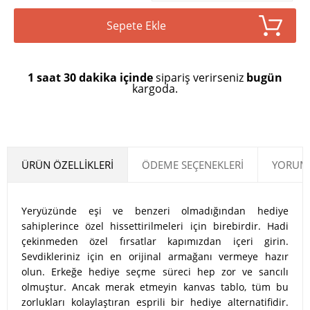
Sepete Ekle
1 saat 30 dakika içinde
sipariş verirseniz
bugün
kargoda.
ÜRÜN ÖZELLIKLERI
ÖDEME SEÇENEKLERI
YORUML
Yeryüzünde eşi ve benzeri olmadığından hediye
sahiplerince özel hissettirilmeleri için birebirdir. Hadi
çekinmeden özel fırsatlar kapımızdan içeri girin.
Sevdikleriniz için en orijinal armağanı vermeye hazır
olun. Erkeğe hediye seçme süreci hep zor ve sancılı
olmuştur. Ancak merak etmeyin kanvas tablo, tüm bu
zorlukları kolaylaştıran esprili bir hediye alternatifidir.