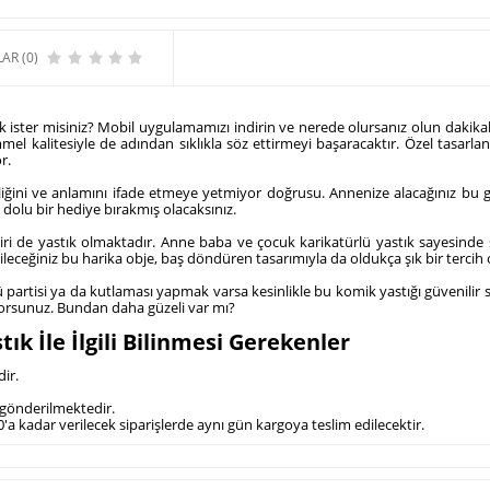
AR (0)
k ister misiniz? Mobil uygulamamızı indirin ve nerede olursanız olun dakikalar
l kalitesiyle de adından sıklıkla söz ettirmeyi başaracaktır. Özel tasarlan
r.
lliğini ve anlamını ifade etmeye yetmiyor doğrusu. Annenize alacağınız bu
dolu bir hediye bırakmış olacaksınız.
iri de yastık olmaktadır. Anne baba ve çocuk karikatürlü yastık sayesinde s
leceğiniz bu harika obje, baş döndüren tasarımıyla da oldukça şık bir tercih 
artisi ya da kutlaması yapmak varsa kesinlikle bu komik yastığı güvenilir site
iyorsunuz. Bundan daha güzeli var mı?
k İle İlgili Bilinmesi Gerekenler
ir.
e gönderilmektedir.
'a kadar verilecek siparişlerde aynı gün kargoya teslim edilecektir.