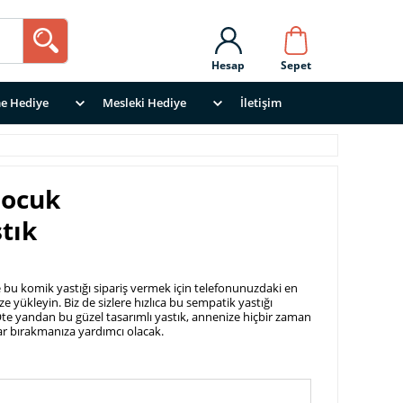
Hesap
Sepet
e Hediye
Mesleki Hediye
İletişim
Çocuk
tık
ve bu komik yastığı sipariş vermek için telefonunuzdaki en
e yükleyin. Biz de sizlere hızlıca bu sempatik yastığı
 Öte yandan bu güzel tasarımlı yastık, annenize hiçbir zaman
r bırakmanıza yardımcı olacak.