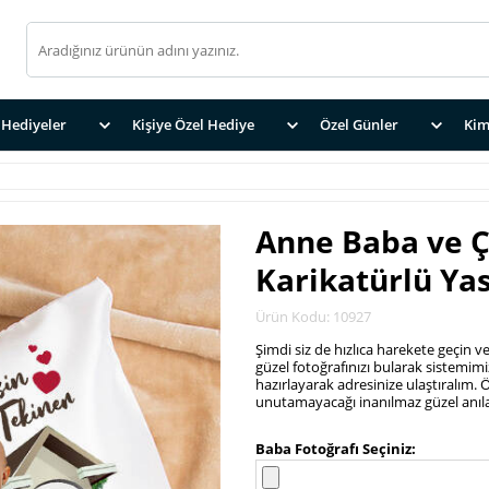
Hediyeler
Kişiye Özel Hediye
Özel Günler
Kim
Anne Baba ve 
Karikatürlü Yas
Ürün Kodu: 10927
Şimdi siz de hızlıca harekete geçin 
güzel fotoğrafınızı bularak sistemimiz
hazırlayarak adresinize ulaştıralım.
unutamayacağı inanılmaz güzel anıla
.
Baba Fotoğrafı Seçiniz