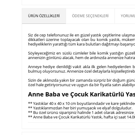
ÜRÜN ÖZELLIKLERI
ÖDEME SEÇENEKLERI
YORUML
Siz de cep telefonunuz ile en güzel yastık çeşitlerine ulaşma
dikkatleri üzerine toplayacak olan bu komik yastık, mükemme
hediyeliklerin yarattığı tüm kara bulutları dağıtmayı başarıyo
Söyleyeceğimiz en süslü cümleler bile komik yastığın güze
annenizin gönlünü alacak, hem de ardınızda annenize hatıra 
Anneye hediye denildiği vakit akla ilk gelen hediyelerden b
bulmuş oluyorsunuz. Annenize özel detaylarla kişiselleştirebi
Sizin de aklınızda yakın bir zamanda sürpriz bir doğum günü p
özel hale getiriyorsunuz ve uygun da bir fiyatla satın alabil
Anne Baba ve Çocuk Karikatürlü Yastı
** Yastıklar 40 x 40 x 10 cm boyutlarındadır ve kare şeklinded
** Yastıklarımızdan her biri yumuşacık ve elyaf dolguludur.
** Bu özel ürünü siparişiniz halinde 1 adet olarak adresiniz
** Anne Baba ve Çocuk Karikatürlü Yastık, hafta içi saat 14.00