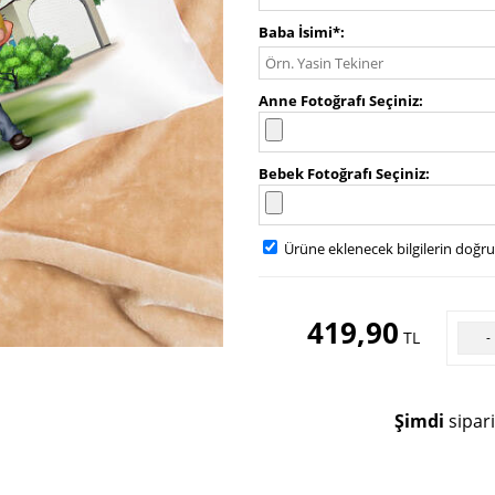
Baba İsimi*
Anne Fotoğrafı Seçiniz
Bebek Fotoğrafı Seçiniz
Ürüne eklenecek bilgilerin doğr
419,90
TL
-
Şimdi
sipari