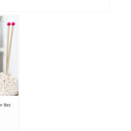
ır Bez