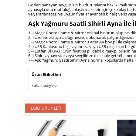
Gözleri parlayan sevgilinizin bu durumlarını baki kılmak sizin 
aynasıyla onu mutluluğa ulaştırmak sizin için çok kolay bir ha
ve yararlanacağınız Uygun fiyatlar avantajlı bir alış veriş y
Aşk Yağmuru Saatli Sihirli Ayna İle İ
1 -) Magic Photo Frame & Mirror orijinal bir ürün olup sevdikl
2 -) Üzerindeki açma düğmesine dokunarak çalıştırdığınızda r
3 -) Magic Photo Frame & Mirror 3 Adet AA boy pil ile çalışmak
4 -) USB Kablosunu bilgisayarınıza veya USB çıkışı olan bir gü
5 -) Lütfen DİKKAT: Ürün fiyatına pil dahil olmayıp, pillerin ha
6 -) Sihirli aynayı size veya sevgilinize özel hale getirebilme
7 -) Aşk Yağmuru Saatli Sihirli Ayna normal koşullarda hafta i
Ürün Etiketleri
kalıcı hediyeler
İLGILI ÜRÜNLER