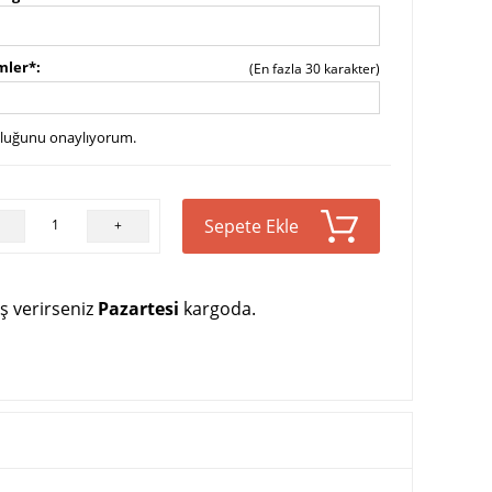
imler*
(En fazla 30 karakter)
uluğunu onaylıyorum.
Sepete Ekle
+
ş verirseniz
Pazartesi
kargoda.