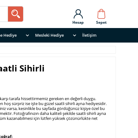
Hesap
Sepet
e Hediye
Mesleki Hediye
İletişim
tli Sihirli
arşı tarafa hissettirmemiz gereken en değerli duygu.
en hoş sürpriz ise işte bu güzel saatli sihirli ayna hediyesidir.
iliniz varsa, kesinlikle bu sayfada gördüğünüz kişiye özel bu
mektir. Fotoğrafınızın daha kaliteli şekilde saatli sihirli ayna
nüm kazanabilmesi için lütfen yüksek çözünürlükte net
toğraf