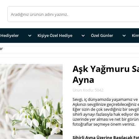
Hediyeler
Kişiye Özel Hediye
Özel Günler
Kim
ar
Aşk Yağmuru Saa
Ayna
Ürün Kodu: 5042
Sevgi, iç dünyamızda yaşamamız ve k
Aşkınızı sevgilinize geçirebileceğiniz 
Eğer sizin de çok sevdiğiniz bir sevg
sihirli aynayı fazlasıyla hak ediyor de
üzerinde yer alması ve net bir görü
fotoğraflar seçmeye önem veriniz.
.
Sihirli Ayna Üzerine Basılacak Fo