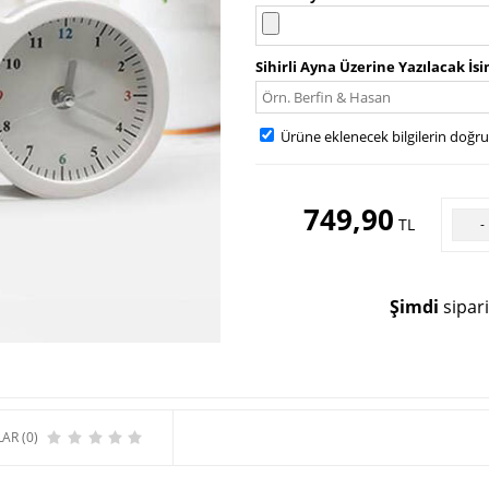
Sihirli Ayna Üzerine Yazılacak İs
Ürüne eklenecek bilgilerin doğr
749,90
TL
-
Şimdi
sipari
AR (0)