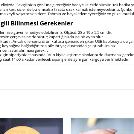
elinizde. Sevgilinizin gönlüne gireceğiniz hediye ile Yıldönümünüzü harika şeki
l alırken, sizler de bu emsalsiz fırsata uzak kalmak istemeyeceksiniz. Çünkü B
aşama keyfi yaşatacak sizlere. Tahmin ve hayal edemeyeceğiniz en güzel mutlul
lgili Bilinmesi Gerekenler
erinize güvenle hediye edebilirsiniz. Ölçüsü: 28 x 19 x 5,5 cm'dir.
esim çerçevesine dönüşür; kapattığınızda ise bir ayna olur.
tadır. Ancak dilerseniz ürün kutusu içerisinden çıkan USB kablosuyla da çalışt
ç kaynağına bağladığınızda pile ihtiyaç duymadan çalıştırabilirsiniz.
ricen satın alınması gerekir.
miz için siparişiniz esnasında ürün kişiselleştirme alanlarını doldurmanız gere
çi saat 14.00'a kadar verilecek siparişlerde aynı gün kargoya verilmektedir.