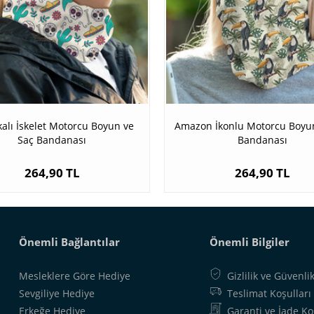
alı İskelet Motorcu Boyun ve
Amazon İkonlu Motorcu Boyun
Saç Bandanası
Bandanası
264,90 TL
264,90 TL
Önemli Bağlantılar
Önemli Bilgiler
Mesleklere Göre Hediye
Gizlilik ve Güvenli
Sevgiliye Hediye
Teslimat Koşulları
Erkeğe Hediye
Garanti ve İade Ko