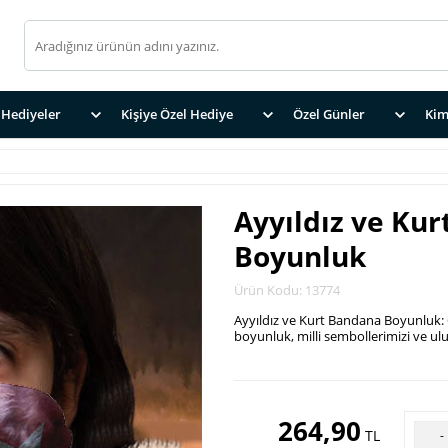
Hediyeler
Kişiye Özel Hediye
Özel Günler
Kim
Ayyıldız ve Ku
Boyunluk
Ürün Kodu: 13774
Ayyıldız ve Kurt Bandana Boyunluk: 
boyunluk, milli sembollerimizi ve ul
.
264,90
TL
-