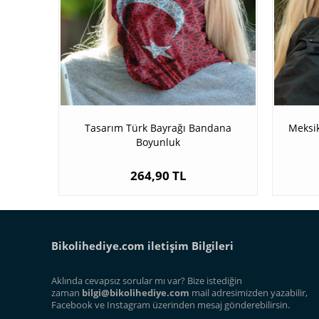
Tasarım Türk Bayrağı Bandana
Meksik
Boyunluk
264,90 TL
Bikolihediye.com iletişim Bilgileri
Aklında cevapsız sorular mı var? Bize istediğin
zaman
bilgi@bikolihediye.com
mail adresimizden yazabilir,
Facebook ve Instagram üzerinden mesaj gönderebilirsin.