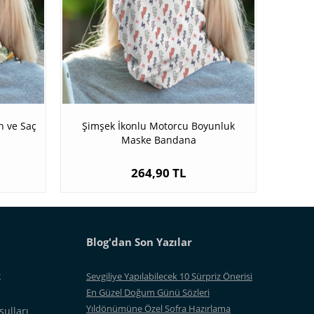
 ve Saç
Şimşek İkonlu Motorcu Boyunluk
Maske Bandana
264,90 TL
Blog'dan Son Yazılar
k
Sevgiliye Yapılabilecek 10 Sürpriz Önerisi
En Güzel Doğum Günü Sözleri
Yıldönümüne Özel Sofra Hazırlama
şulları