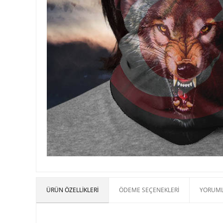
ÜRÜN ÖZELLIKLERI
ÖDEME SEÇENEKLERI
YORUML