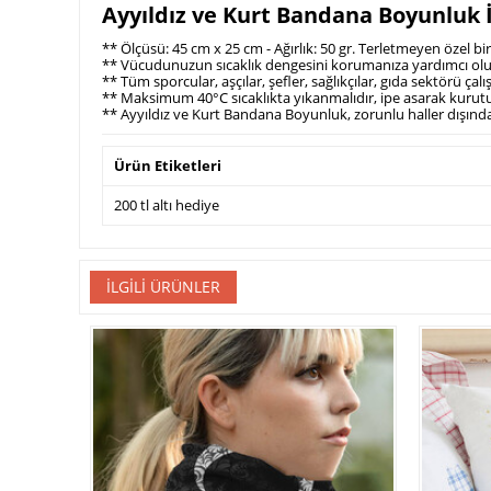
Ayyıldız ve Kurt Bandana Boyunluk İl
** Ölçüsü: 45 cm x 25 cm - Ağırlık: 50 gr. Terletmeyen özel bi
** Vücudunuzun sıcaklık dengesini korumanıza yardımcı olu
** Tüm sporcular, aşçılar, şefler, sağlıkçılar, gıda sektörü ç
** Maksimum 40°C sıcaklıkta yıkanmalıdır, ipe asarak kurut
** Ayyıldız ve Kurt Bandana Boyunluk, zorunlu haller dışında 
Ürün Etiketleri
200 tl altı hediye
İLGILI ÜRÜNLER