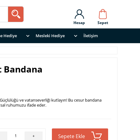
Hesap
Sepet
e Hediye
Mesleki Hediye
İletişim
rt Bandana
Güçlülüğü ve vatanseverliği kutlayın! Bu cesur bandana
usal ruhumuzu ifade eder.
Sepete Ekle
+