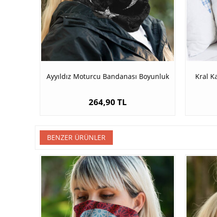
Ayyıldız Moturcu Bandanası Boyunluk
Kral K
264,90 TL
BENZER ÜRÜNLER