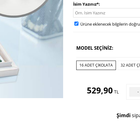
İsim Yazınız*
Ürüne eklenecek bilgilerin doğr
MODEL SEÇİNİZ:
16 ADET ÇIKOLATA
32 ADET Ç
529,90
TL
-
Şimdi
sipa