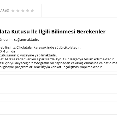
AR (0)
ata Kutusu İle İlgili Bilinmesi Gerekenler
 gönderimi sağlanmaktadır.
rebilirsiniz. Çikolatalar kare şeklinde sütlü çikolatadır.
X 4 cm.dir.
a kutusunun iç yüzeyine yapılmaktadır.
aat 14.00'a kadar verilen siparişlerde Aynı Gün Kargoya teslim edilmektedir.
lmesi için yükleyeceğiniz fotoğrafın ön cepheden çekilmiş olmasına ve net olm
bilgisayar programları aracılığıyla karikatür çalışması yapılmaktadır.