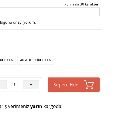
(En fazla 30 karakter)
uluğunu onaylıyorum.
IKOLATA
48 ADET ÇIKOLATA
Sepete Ekle
+
riş verirseniz
yarın
kargoda.