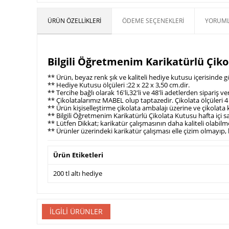
ÜRÜN ÖZELLIKLERI
ÖDEME SEÇENEKLERI
YORUML
Bilgili Öğretmenim Karikatürlü Çikol
** Ürün, beyaz renk şık ve kaliteli hediye kutusu içerisinde
** Hediye Kutusu ölçüleri :22 x 22 x 3,50 cm.dir.
** Tercihe bağlı olarak 16'li,32'li ve 48'li adetlerden sipariş ve
** Çikolatalarımız MABEL olup taptazedir. Çikolata ölçüleri 4 
** Ürün kişiselleştirme çikolata ambalajı üzerine ve çikolat
** Bilgili Öğretmenim Karikatürlü Çikolata Kutusu hafta içi s
** Lütfen Dikkat; karikatür çalışmasının daha kaliteli olabi
** Ürünler üzerindeki karikatür çalışması elle çizim olmayıp, 
Ürün Etiketleri
200 tl altı hediye
İLGILI ÜRÜNLER