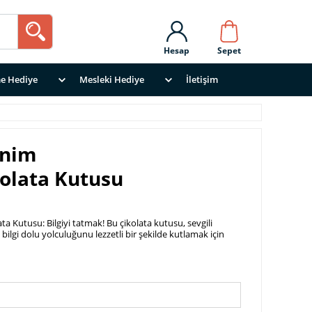
Hesap
Sepet
e Hediye
Mesleki Hediye
İletişim
enim
kolata Kutusu
ta Kutusu: Bilgiyi tatmak! Bu çikolata kutusu, sevgili
bilgi dolu yolculuğunu lezzetli bir şekilde kutlamak için