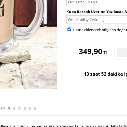
Kupa Bardak Üzerine Yazılacak A
Ürüne eklenecek bilgilerin doğr
349,90
TL
-
13 saat 52 dakika i
AR (0)
ekillendirilen cam kupa bardak sıradan bir cam kupa bardaktan çok daha fazlas