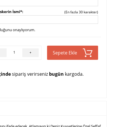
skerin İsmi*
(En fazla 30 karakter)
uluğunu onaylıyorum.
Sepete Ekle
+
çinde
sipariş verirseniz
bugün
kargoda.
ını ifade edecek. Atlamayın ki Deniz Kuvvetlerine Özel Şeffaf