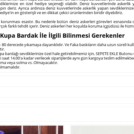
lerinize en özel hediye seçeneği olabilir. Deniz kuvvetlerinde askerlik y
pın deriz. Ayrıca ardınıza deniz kuvvetlerinde askerlik yapan sevdikleriniz
ye'in en gösterişli ve en dikkat çekici ürünlerinden biridir diyebiliriz.
korunması esastır. Bu nedenle bütün deniz askerleri görevleri esnasında 
irçok farklı tehdit içerir. Deniz askerleri her koşulda koruma içgüdüsü ile hiz
Kupa Bardak İle İlgili Bilinmesi Gerekenler
0 - 80 derecede yıkamaya dayanıklıdır. Ve Faka baskıların daha uzun süreli ku
ir.
upa bardağı sevdiklerinize özel hale getirebilmemiz için, SEPETE EKLE Butonu ü
i saat 14.00'a kadar verilecek siparişlerde aynı gün kargoya teslim edilmekted
olma veya solma vs. Olmayacaktır.
ulmamalıdır.