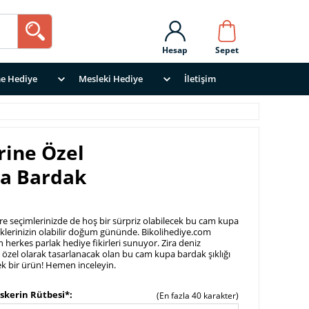
Hesap
Sepet
e Hediye
Mesleki Hediye
İletişim
rine Özel
pa Bardak
e seçimlerinizde de hoş bir sürpriz olabilecek bu cam kupa
iklerinizin olabilir doğum gününde. Bikolihediye.com
 herkes parlak hediye fikirleri sunuyor. Zira deniz
e özel olarak tasarlanacak olan bu cam kupa bardak şıklığı
cek bir ürün! Hemen inceleyin.
skerin Rütbesi*
(En fazla 40 karakter)