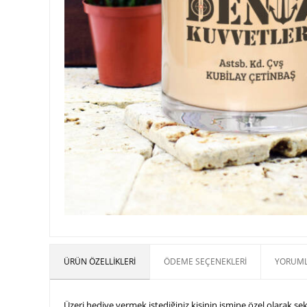
ÜRÜN ÖZELLIKLERI
ÖDEME SEÇENEKLERI
YORUML
Üzeri hediye vermek istediğiniz kişinin ismine özel olarak ş