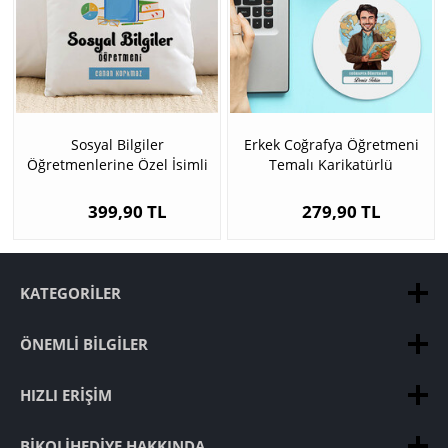
Sosyal Bilgiler
Erkek Coğrafya Öğretmeni
Öğretmenlerine Özel İsimli
Temalı Karikatürlü
Yastık
Mousepad
399,90 TL
279,90 TL
KATEGORILER
ÖNEMLI BILGILER
HIZLI ERIŞIM
BIKOLIHEDIYE HAKKINDA