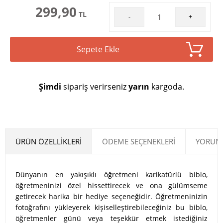
299,90
TL
-
+
Sepete Ekle
Şimdi
sipariş verirseniz
yarın
kargoda.
ÜRÜN ÖZELLIKLERI
ÖDEME SEÇENEKLERI
YORUML
Dünyanın en yakışıklı öğretmeni karikatürlü biblo,
öğretmeninizi özel hissettirecek ve ona gülümseme
getirecek harika bir hediye seçeneğidir. Öğretmeninizin
fotoğrafını yükleyerek kişiselleştirebileceğiniz bu biblo,
öğretmenler günü veya teşekkür etmek istediğiniz