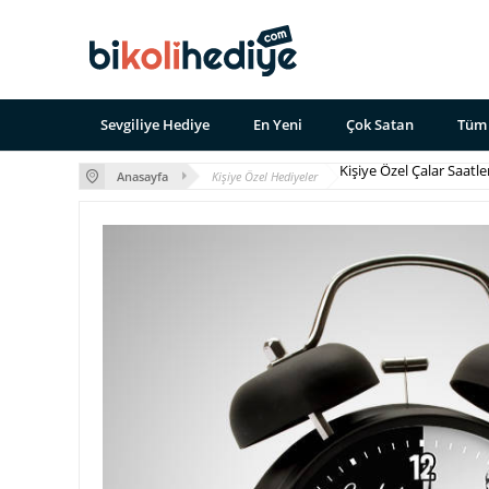
Sevgiliye Hediye
En Yeni
Çok Satan
Tüm 
Kişiye Özel Çalar Saatle
Anasayfa
Kişiye Özel Hediyeler