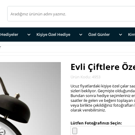
Hediyeler
Kişiye Özel Hediye
Özel Günler
Kim
r
Evli Çiftlere Öz
Ürün Kodu: 4953
Ucuz fiyatlardaki kişiye özel çalar sa
sizleri bekliyor. Geçmişte olduğundan
Bundan sonra hediye seçimleriniz ems
saatler ile gelen ve beğeni toplayan 
veya birlikte çekildiğiniz fotoğrafla
olarak verebilirsiniz.
.
Lütfen Fotoğrafınızı Seçin