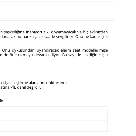
izin şaşkınlığına inanıyoruz ki doyamayacak ve hiç aklınızdan
ırlanacak bu harika çalar saatle sevgilinize Onu ne kadar çok
k ve Onu uykusundan uyandıracak alarm saat modellerimize
r ile de öne çıkmaya devam ediyor. Bu sayede sevdiğiniz için
 kişiselleştirme alanlarını doldurunuz.
atına PİL dahil değildir.
ir.