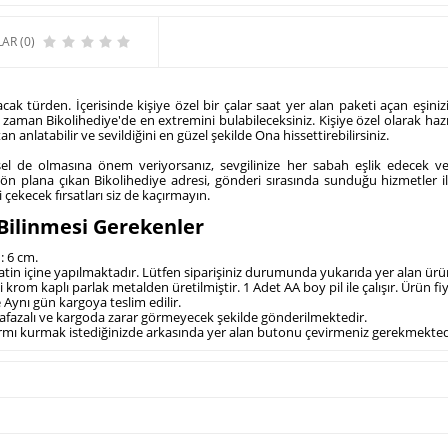
AR (0)
ğacak türden. İçerisinde kişiye özel bir çalar saat yer alan paketi açan eşin
 zaman Bikolihediye'de en extremini bulabileceksiniz. Kişiye özel olarak haz
nlatabilir ve sevildiğini en güzel şekilde Ona hissettirebilirsiniz.
levsel de olmasına önem veriyorsanız, sevgilinize her sabah eşlik edece
ile ön plana çıkan Bikolihediye adresi, gönderi sırasında sunduğu hizmetle
 çekecek fırsatları siz de kaçırmayın.
li Bilinmesi Gerekenler
n: 6 cm.
aatin içine yapılmaktadır. Lütfen siparişiniz durumunda yukarıda yer alan ürün
 krom kaplı parlak metalden üretilmiştir. 1 Adet AA boy pil ile çalışır. Ürün fiy
e Aynı gün kargoya teslim edilir.
muhafazalı ve kargoda zarar görmeyecek şekilde gönderilmektedir.
larmı kurmak istediğinizde arkasında yer alan butonu çevirmeniz gerekmekted