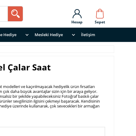
Hesap
Sepet
e Hediye
Mesleki Hediye
İletişim
el Çalar Saat
at modelleri ve kaçırılmayacak hediyelik ürün fırsatları
 çok daha büyük avantajlar sizin için bir araya geliyor.
alsiz bir şekilde yapabileceksiniz Fotoğraf baskılı çalar
ürünler sevgilinizin ilgisini çekmeyi başaracak. Kendisinin
rı hediye üzerinde kullanarak, çok sevecekleri bir armağan