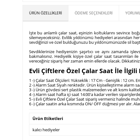
ÜRÜN ÖZELLIKLERI
ÖDEME SEÇENEKLERI
YORUML
İşte bu anlamlı çalar saat, eşinizin koltuklarını sevince bo
silemeyeceksiniz. Evlilik yıldönümü hediyeleri arasından her
sevdiğinizi ve özel bulduğunuzu bu yıldönümünüzde sil baştan a
Sevdiklerinize hediyenizin şaşırtıcı ve aynı zamanda iş
bakmalısınız. Hediyelik kişiye özel çalar saat tasarımları 
vereceğiniz sipariş her zaman emin ellerde olacak. Dikkatinizi
Evli Çiftlere Özel Çalar Saat İle İlgi
1 -) Çalar Saat Ölçüleri: Yükseklik : 17 Cm - Genişlik : 12 cm. E
2 -) Alarm Saat Siyah renktedir. Ürün kişiselleştirme alarm s
3 -) Ürün gövdesi sert plastik malzemeden ve alt kısmı kaliteli
4 -) Alarm saat hafta içi saat 14:00'a kadar verilen siparişlerd
5 -) Evli Çiftlere Özel Çalar Saat sipariş vermeniz halinde 
6 -) Çalar saatin arka kısmında ON/ OFF düğmesi yer alır. A
Ürün Etiketleri
kalıcı hediyeler