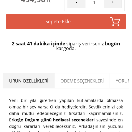
TL
-
+
Sepete Ekle
2 saat 41 dakika içinde
sipariş verirseniz
bugün
kargoda.
ÜRÜN ÖZELLIKLERI
ÖDEME SEÇENEKLERI
YORUML
Yeni bir yıla girerken yapılan kutlamalarda olmazsa
olmaz bir şey varsa O da hediyelerdir. Sevdiklerinizi çok
daha mutlu edebileceğiniz fırsatları kaçırmamalısınız.
Erkeğe Doğum günü hediyesi seçenekleri
sayesinde en
doğru kararları verebileceksiniz. Arkadaşınızın yüzünü