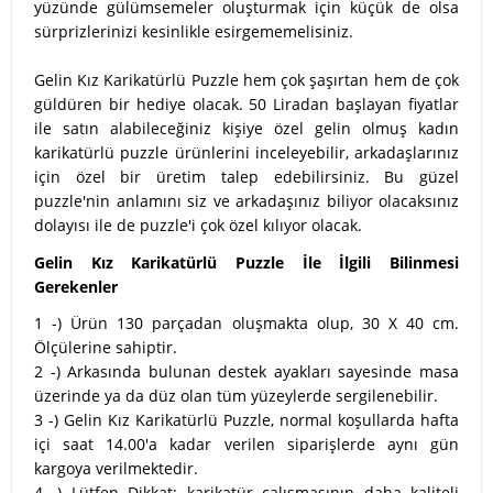
yüzünde gülümsemeler oluşturmak için küçük de olsa
sürprizlerinizi kesinlikle esirgememelisiniz.
Gelin Kız Karikatürlü Puzzle hem çok şaşırtan hem de çok
güldüren bir hediye olacak. 50 Liradan başlayan fiyatlar
ile satın alabileceğiniz kişiye özel gelin olmuş kadın
karikatürlü puzzle ürünlerini inceleyebilir, arkadaşlarınız
için özel bir üretim talep edebilirsiniz. Bu güzel
puzzle'nin anlamını siz ve arkadaşınız biliyor olacaksınız
dolayısı ile de puzzle'i çok özel kılıyor olacak.
Gelin Kız Karikatürlü Puzzle İle İlgili Bilinmesi
Gerekenler
1 -) Ürün 130 parçadan oluşmakta olup, 30 X 40 cm.
Ölçülerine sahiptir.
2 -) Arkasında bulunan destek ayakları sayesinde masa
üzerinde ya da düz olan tüm yüzeylerde sergilenebilir.
3 -) Gelin Kız Karikatürlü Puzzle, normal koşullarda hafta
içi saat 14.00'a kadar verilen siparişlerde aynı gün
kargoya verilmektedir.
4 -) Lütfen Dikkat; karikatür çalışmasının daha kaliteli