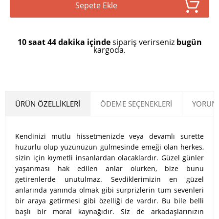
Sepete Ekle
10 saat 44 dakika içinde
sipariş verirseniz
bugün
kargoda.
ÜRÜN ÖZELLIKLERI
ÖDEME SEÇENEKLERI
YORUML
Kendinizi mutlu hissetmenizde veya devamlı surette
huzurlu olup yüzünüzün gülmesinde emeği olan herkes,
sizin için kıymetli insanlardan olacaklardır. Güzel günler
yaşanması hak edilen anlar olurken, bize bunu
getirenlerde unutulmaz. Sevdiklerimizin en güzel
anlarında yanında olmak gibi sürprizlerin tüm sevenleri
bir araya getirmesi gibi özelliği de vardır. Bu bile belli
başlı bir moral kaynağıdır. Siz de arkadaşlarınızın