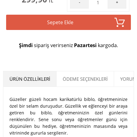
TL
-
+
Sepete Ekle
Şimdi
sipariş verirseniz
Pazartesi
kargoda.
ÜRÜN ÖZELLIKLERI
ÖDEME SEÇENEKLERI
YORUML
Güzeller güzeli hocam karikatürlü biblo, öğretmeninize
özel bir selam duruşudur. Güzellik ve eğlenceyi bir araya
getiren bu biblo, öğretmeninizin özel günlerini
renklendirir. Sene sonu veya öğretmenler günü için
düşünülen bu hediye, öğretmeninizin masasında veya
vitrininde gururla sergilenir.