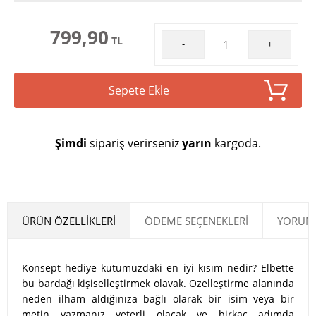
799,90
TL
-
+
Sepete Ekle
Şimdi
sipariş verirseniz
yarın
kargoda.
ÜRÜN ÖZELLIKLERI
ÖDEME SEÇENEKLERI
YORUML
Konsept hediye kutumuzdaki en iyi kısım nedir? Elbette
bu bardağı kişiselleştirmek olavak. Özelleştirme alanında
neden ilham aldığınıza bağlı olarak bir isim veya bir
metin yazmanız yeterli olacak ve birkaç adımda