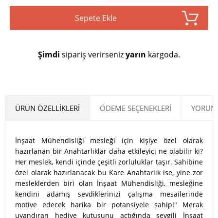
Sepete Ekle
Şimdi
sipariş verirseniz
yarın
kargoda.
ÜRÜN ÖZELLIKLERI
ÖDEME SEÇENEKLERI
YORUML
İnşaat Mühendisliği mesleği için kişiye özel olarak
hazırlanan bir Anahtarlıklar daha etkileyici ne olabilir ki?
Her meslek, kendi içinde çeşitli zorluluklar taşır. Sahibine
özel olarak hazırlanacak bu Kare Anahtarlık ise, yine zor
mesleklerden biri olan İnşaat Mühendisliği, mesleğine
kendini adamış sevdiklerinizi çalışma mesailerinde
motive edecek harika bir potansiyele sahip!" Merak
uyandıran hediye kutusunu açtığında sevgili İnşaat