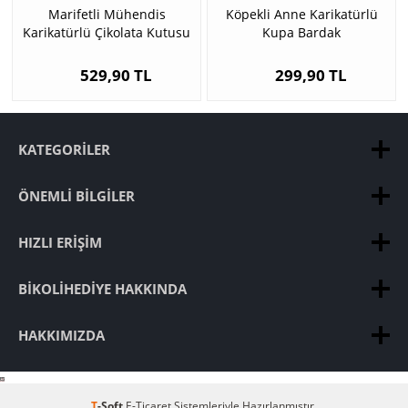
Marifetli Mühendis
Köpekli Anne Karikatürlü
Karikatürlü Çikolata Kutusu
Kupa Bardak
529,90 TL
299,90 TL
KATEGORILER
ÖNEMLI BILGILER
HIZLI ERIŞIM
BIKOLIHEDIYE HAKKINDA
HAKKIMIZDA
T
-Soft
E-Ticaret
Sistemleriyle Hazırlanmıştır.