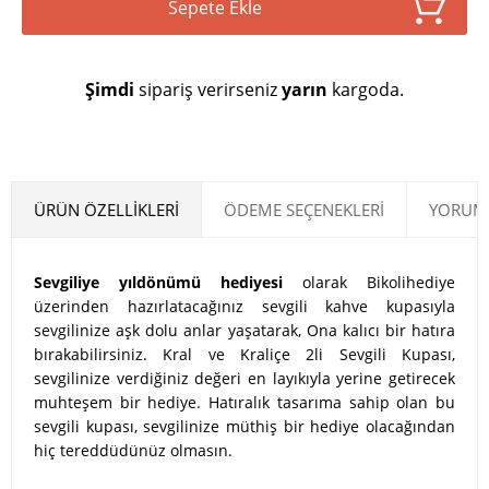
Sepete Ekle
Şimdi
sipariş verirseniz
yarın
kargoda.
ÜRÜN ÖZELLIKLERI
ÖDEME SEÇENEKLERI
YORUML
Sevgiliye yıldönümü hediyesi
olarak Bikolihediye
üzerinden hazırlatacağınız sevgili kahve kupasıyla
sevgilinize aşk dolu anlar yaşatarak, Ona kalıcı bir hatıra
bırakabilirsiniz. Kral ve Kraliçe 2li Sevgili Kupası,
sevgilinize verdiğiniz değeri en layıkıyla yerine getirecek
muhteşem bir hediye. Hatıralık tasarıma sahip olan bu
sevgili kupası, sevgilinize müthiş bir hediye olacağından
hiç tereddüdünüz olmasın.