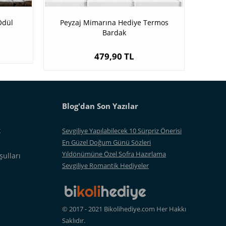
Ödül
Peyzaj Mimarına Hediye Termos
Bardak
479,90 TL
Blog'dan Son Yazılar
k
Sevgiliye Yapılabilecek 10 Sürpriz Önerisi
En Güzel Doğum Günü Sözleri
Yıldönümüne Özel Sofra Hazırlama
şulları
Sevgiliye Romantik Hediyeler
©
2017 - 2021 Bikolihediye.com Her Hakkı
Saklıdır.