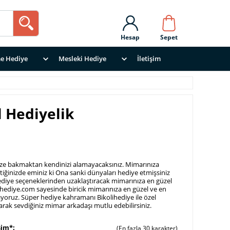
Hesap
Sepet
e Hediye
Mesleki Hediye
İletişim
 Hediyelik
ize bakmaktan kendinizi alamayacaksınız. Mimarınıza
tiğinizde eminiz ki Ona sanki dünyaları hediye etmişsiniz
hediye seçeneklerinden uzaklaştıracak mimarınıza en güzel
ihediye.com sayesinde biricik mimarınıza en güzel ve en
şıyoruz. Süper hediye kahramanı Bikolihediye ile özel
tarak sevdiğiniz mimar arkadaşı mutlu edebilirsiniz.
sim*
(En fazla 30 karakter)