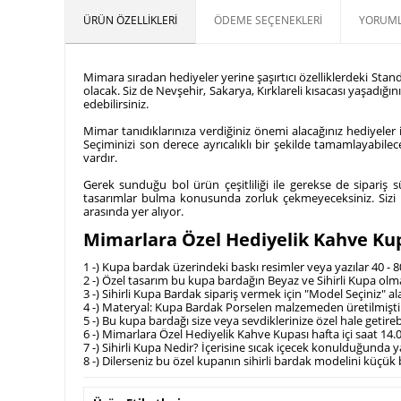
ÜRÜN ÖZELLIKLERI
ÖDEME SEÇENEKLERI
YORUML
Mimara sıradan hediyeler yerine şaşırtıcı özelliklerdeki St
olacak. Siz de Nevşehir, Sakarya, Kırklareli kısacası yaşadığı
edebilirsiniz.
Mimar tanıdıklarınıza verdiğiniz önemi alacağınız hediyeler 
Seçiminizi son derece ayrıcalıklı bir şekilde tamamlayabil
vardır.
Gerek sunduğu bol ürün çeşitliliği ile gerekse de sipariş 
tasarımlar bulma konusunda zorluk çekmeyeceksiniz. Sizi be
arasında yer alıyor.
Mimarlara Özel Hediyelik Kahve Kupas
1 -) Kupa bardak üzerindeki baskı resimler veya yazılar 40 - 
2 -) Özel tasarım bu kupa bardağın Beyaz ve Sihirli Kupa olm
3 -) Sihirli Kupa Bardak sipariş vermek için "Model Seçiniz" 
4 -) Materyal: Kupa Bardak Porselen malzemeden üretilmişti
5 -) Bu kupa bardağı size veya sevdiklerinize özel hale getir
6 -) Mimarlara Özel Hediyelik Kahve Kupası hafta içi saat 14.
7 -) Sihirli Kupa Nedir? İçerisine sıcak içecek konulduğunda
8 -) Dilerseniz bu özel kupanın sihirli bardak modelini küçük bir