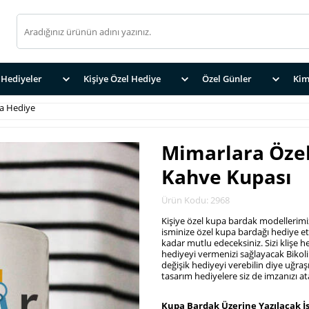
Hediyeler
Kişiye Özel Hediye
Özel Günler
Kim
a Hediye
Mimarlara Özel
Kahve Kupası
Ürün Kodu: 2968
Kişiye özel kupa bardak modellerim
isminize özel kupa bardağı hediye et
kadar mutlu edeceksiniz. Sizi klişe 
hediyeyi vermenizi sağlayacak Bikol
değişik hediyeyi verebilin diye uğra
tasarım hediyelere siz de imzanızı a
.
Kupa Bardak Üzerine Yazılacak İ