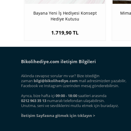
Bayana Yeni İş Hediyesi Konsept
Mimar
Hediye Kutusu
1.719,90 TL
Bikolihediye.com iletişim Bilgileri
Aklında cevapsız sorular mı var? Bize istediğin
zaman
bilgi@bikolihediye.com
mail adresimizden yazabilir,
Facebook ve Instagram üzerinden mesaj gönderebilirsin.
Ayrıca, bize hafta içi
09:00 - 18:00
saatleri arasında
0212 963 35 13
numaralı telefondan ulaşabilirsin.
Unutma, seni ve sevdiklerini mutlu etmek için buradayız.
İletişim Sayfasına gitmek için tıklayın >