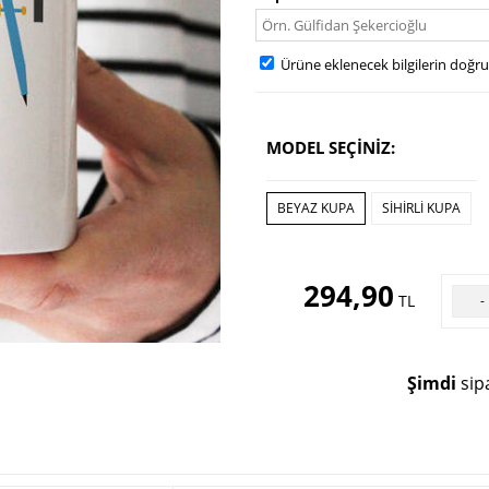
Ürüne eklenecek bilgilerin doğr
MODEL SEÇİNİZ:
BEYAZ KUPA
SIHIRLI KUPA
294,90
TL
-
Şimdi
sipa