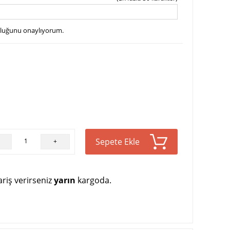
uluğunu onaylıyorum.
Sepete Ekle
+
riş verirseniz
yarın
kargoda.