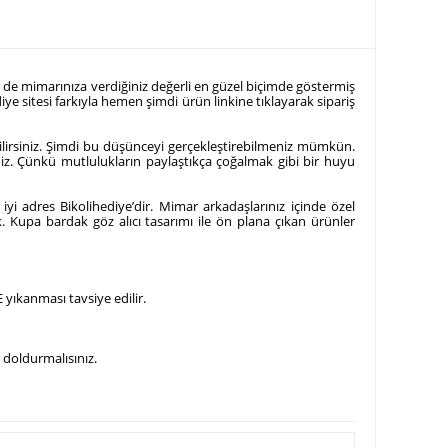
 de mimarınıza verdiğiniz değerli en güzel biçimde göstermiş
iye sitesi farkıyla hemen şimdi ürün linkine tıklayarak sipariş
ebilirsiniz. Şimdi bu düşünceyi gerçekleştirebilmeniz mümkün.
niz. Çünkü mutlulukların paylaştıkça çoğalmak gibi bir huyu
yi adres Bikolihediye’dir. Mimar arkadaşlarınız içinde özel
. Kupa bardak göz alıcı tasarımı ile ön plana çıkan ürünler
 yıkanması tavsiye edilir.
 doldurmalısınız.