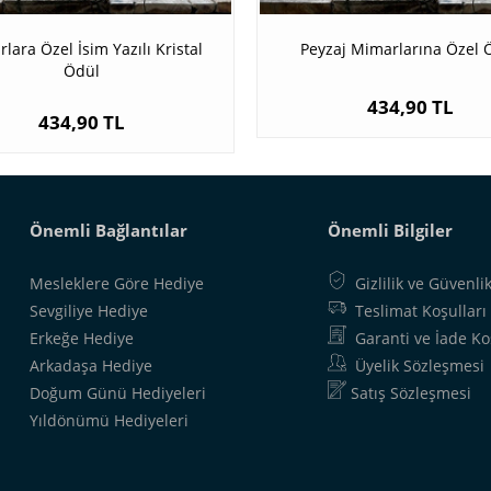
lara Özel İsim Yazılı Kristal
Peyzaj Mimarlarına Özel 
Ödül
434,90 TL
434,90 TL
Önemli Bağlantılar
Önemli Bilgiler
Mesleklere Göre Hediye
Gizlilik ve Güvenli
Sevgiliye Hediye
Teslimat Koşulları
Erkeğe Hediye
Garanti ve İade Ko
Arkadaşa Hediye
Üyelik Sözleşmesi
Doğum Günü Hediyeleri
Satış Sözleşmesi
Yıldönümü Hediyeleri