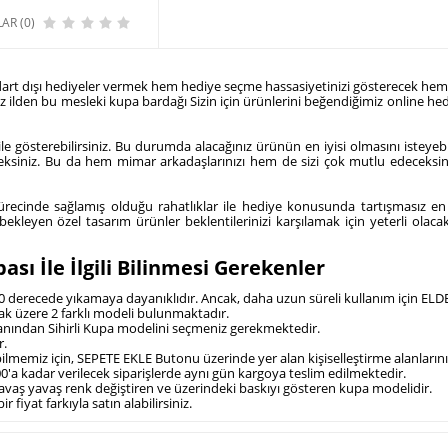
AR (0)
andart dışı hediyeler vermek hem hediye seçme hassasiyetinizi gösterecek hem
nız ilden bu mesleki kupa bardağı Sizin için ürünlerini beğendiğimiz online hed
ile gösterebilirsiniz. Bu durumda alacağınız ürünün en iyisi olmasını istey
eceksiniz. Bu da hem mimar arkadaşlarınızı hem de sizi çok mutlu edeceksi
sürecinde sağlamış olduğu rahatlıklar ile hediye konusunda tartışmasız en i
kleyen özel tasarım ürünler beklentilerinizi karşılamak için yeterli olacak
ı İle İlgili Bilinmesi Gerekenler
80 derecede yıkamaya dayanıklıdır. Ancak, daha uzun süreli kullanım için ELDE
ak üzere 2 farklı modeli bulunmaktadır.
alanından Sihirli Kupa modelini seçmeniz gerekmektedir.
r.
ebilmemiz için, SEPETE EKLE Butonu üzerinde yer alan kişiselleştirme alanlarını
00'a kadar verilecek siparişlerde aynı gün kargoya teslim edilmektedir.
 yavaş yavaş renk değiştiren ve üzerindeki baskıyı gösteren kupa modelidir.
 fiyat farkıyla satın alabilirsiniz.