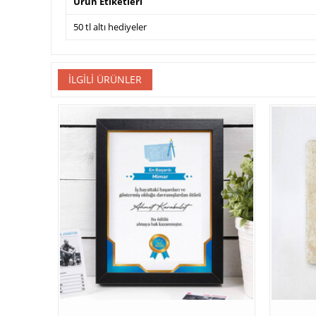
Ürün Etiketleri
50 tl altı hediyeler
İLGILI ÜRÜNLER