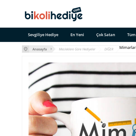
Sevgiliye Hediye
En Yeni
Çok Satan
Tüm 
Mimarlar
Anasayfa
Mesleklere Göre Hediyeler
DİĞER