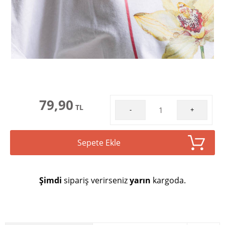
79,90
TL
-
+
Sepete Ekle
Şimdi
sipariş verirseniz
yarın
kargoda.