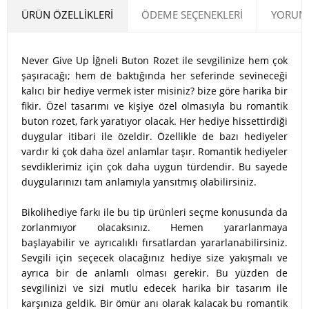
ÜRÜN ÖZELLIKLERI
ÖDEME SEÇENEKLERI
YORUML
Never Give Up İğneli Buton Rozet ile sevgilinize hem çok
şaşıracağı; hem de baktığında her seferinde sevineceği
kalıcı bir hediye vermek ister misiniz? bize göre harika bir
fikir. Özel tasarımı ve kişiye özel olmasıyla bu romantik
buton rozet, fark yaratıyor olacak. Her hediye hissettirdiği
duygular itibari ile özeldir. Özellikle de bazı hediyeler
vardır ki çok daha özel anlamlar taşır. Romantik hediyeler
sevdiklerimiz için çok daha uygun türdendir. Bu sayede
duygularınızı tam anlamıyla yansıtmış olabilirsiniz.
Bikolihediye farkı ile bu tip ürünleri seçme konusunda da
zorlanmıyor olacaksınız. Hemen yararlanmaya
başlayabilir ve ayrıcalıklı fırsatlardan yararlanabilirsiniz.
Sevgili için seçecek olacağınız hediye size yakışmalı ve
ayrıca bir de anlamlı olması gerekir. Bu yüzden de
sevgilinizi ve sizi mutlu edecek harika bir tasarım ile
karşınıza geldik. Bir ömür anı olarak kalacak bu romantik