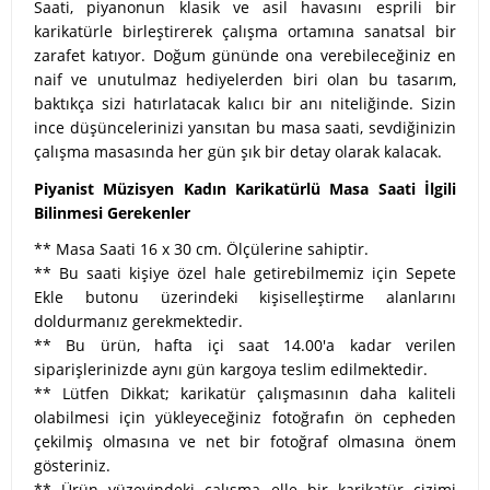
Saati, piyanonun klasik ve asil havasını esprili bir
karikatürle birleştirerek çalışma ortamına sanatsal bir
zarafet katıyor. Doğum gününde ona verebileceğiniz en
naif ve unutulmaz hediyelerden biri olan bu tasarım,
baktıkça sizi hatırlatacak kalıcı bir anı niteliğinde. Sizin
ince düşüncelerinizi yansıtan bu masa saati, sevdiğinizin
çalışma masasında her gün şık bir detay olarak kalacak.
Piyanist Müzisyen Kadın Karikatürlü Masa Saati İlgili
Bilinmesi Gerekenler
** Masa Saati 16 x 30 cm. Ölçülerine sahiptir.
** Bu saati kişiye özel hale getirebilmemiz için Sepete
Ekle butonu üzerindeki kişiselleştirme alanlarını
doldurmanız gerekmektedir.
** Bu ürün, hafta içi saat 14.00'a kadar verilen
siparişlerinizde aynı gün kargoya teslim edilmektedir.
** Lütfen Dikkat; karikatür çalışmasının daha kaliteli
olabilmesi için yükleyeceğiniz fotoğrafın ön cepheden
çekilmiş olmasına ve net bir fotoğraf olmasına önem
gösteriniz.
** Ürün yüzeyindeki çalışma elle bir karikatür çizimi