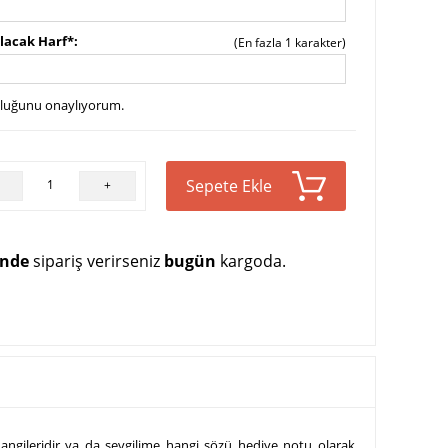
ılacak Harf*
(En fazla 1 karakter)
uluğunu onaylıyorum.
Sepete Ekle
+
inde
sipariş verirseniz
bugün
kargoda.
hangileridir ya da sevgilime hangi sözü hediye notu olarak