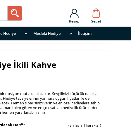
Hesap
Sepet
e Hediye
Mesleki Hediye
İletişim
iye İkili Kahve
 bir opsiyon mutlaka olacaktır. Sevgilinizi küçücük da olsa
 Hediye tavsiyelerinin yanı sıra uygun fiyatlar ile de
ecek. Hemen siparişinizi verin ve en özel hediyelere sahip
 zaman talep gören ve en çok satılan hediyelik ürünlerden
di hemen yararlanabilirsiniz.
zılacak Harf*
(En fazla 1 karakter)