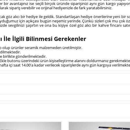
r bir avantajınız ise seçili birçok üründe siparişinizi aynı gün kargo yapıyor v
rak sipariş verebilir ve orijinal hediyenizle de fark yaratabilirsiniz.
ak göz alıcı bir hediye ile geldik. Standartlaşan hediye önerilerine yeni bir s
 koyduğumuz için açıkçası bugün neşemiz yerinde. Çünkü sizleri çok mu çok öz
e sevgilinizi şaşırtın ve ona bu kişiye özel göz alıcı bir kahve fincanı satın
ı İle İlgili Bilinmesi Gerekenler
ahip olup ürünler seramik malzemeden üretilmiştir.
dilmektedir.
le birlikte gönderilmektedir.
te Ekle butonu üzerindeki ürün kişiselleştirme alanını doldurmanız gerekmekte
 hafta içi saat 14.00'a kadar verilecek siparişlerde aynı gün kargoya verilmekte