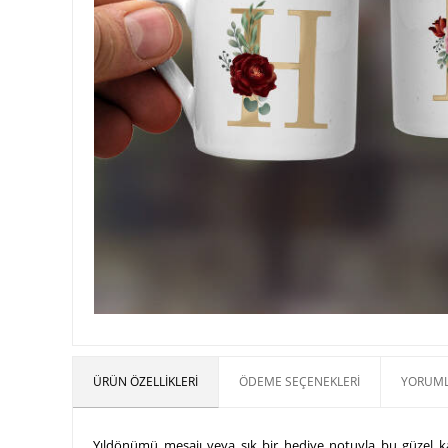
ÜRÜN ÖZELLIKLERI
ÖDEME SEÇENEKLERI
YORUML
Yıldönümü mesajı veya şık bir hediye notuyla bu güzel kah