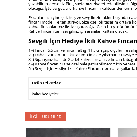
yazabilirim derseniz Blog sayfamızı ziyaret edebilirsiniz. Diğe
olacağız. İşte bu göz alıcı kahve fincanını kalitesinden emin ola
Ekranlarınıza yine çok hoş ve sevgilinizin aklını başından alac
fincanı modeli ile tanıştırıyor. Size özel bir tasarım ortaya
kahve fincanlarımız ile tanıştıracağız. Gelin bu yıldönümünüzd
Kahve Fincanı tam sevgiliniz için aranılan kaftan olacak.
Sevgili İçin Hediye İkili Kahve Fincan
1 -) Fincan 5.5 cm ve fincan altlığı 11.5 cm çap ölçülerine s
2 -) Daha uzun ömürlü kullanım için elde yıkamanız tavsiye e
3 -) Siparişiniz halinde 2 adet kahve fincanı ve fincan tabağı i
4 -) Kahve fincanını size özel hale getirebilmemiz için Sepe
5 -) Sevgili İçin Hediye İkili Kahve Fincanı, normal koşullarda
Ürün Etiketleri
kalıcı hediyeler
İLGILI ÜRÜNLER