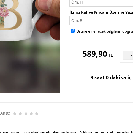
İkinci Kahve Fincanı Üzerine Yaz
Ürüne eklenecek bilgilerin doğr
589,90
TL
-
9 saat 0 dakika iç
AR (0)
ve fincanını özelleştirecek olan sizlersiniz. Yıldönümüne özel mesajlar 