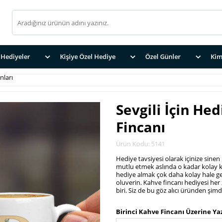
Hediyeler
Kişiye Özel Hediye
Özel Günler
Kim
nları
Sevgili İçin Hed
Fincanı
Ürün Kodu: 5141
Hediye tavsiyesi olarak içinize sinen
mutlu etmek aslında o kadar kolay ki.
hediye almak çok daha kolay hale gel
oluverin. Kahve fincanı hediyesi her
biri. Siz de bu göz alıcı üründen şim
.
Birinci Kahve Fincanı Üzerine Ya