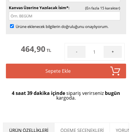
Kanvas Üzerine Yazılacak İsim*
(En fazla 15 karakter)
Ürüne eklenecek bilgilerin doğruluğunu onaylıyorum.
464,90
TL
-
+
Sepete Ekle
4 saat 39 dakika içinde
sipariş verirseniz
bugün
kargoda.
ÜRÜN ÖZELLIKLERI
ÖDEME SEÇENEKLERI
YORUML