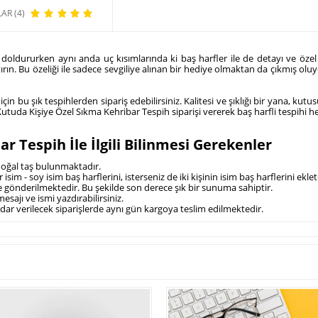
AR (4)
 doldururken aynı anda uç kısımlarında ki baş harfler ile de detayı ve özel
tırın. Bu özeliği ile sadece sevgiliye alınan bir hediye olmaktan da çıkmış olu
in bu şık tespihlerden sipariş edebilirsiniz. Kalitesi ve şıklığı bir yana, kut
utuda Kişiye Özel Sıkma Kehribar Tespih siparişi vererek baş harfli tespihi h
r Tespih İle İlgili Bilinmesi Gerekenler
doğal taş bulunmaktadır.
r isim - soy isim baş harflerini, isterseniz de iki kişinin isim baş harflerini eklete
nde gönderilmektedir. Bu şekilde son derece şık bir sunuma sahiptir.
mesajı ve ismi yazdırabilirsiniz.
adar verilecek siparişlerde aynı gün kargoya teslim edilmektedir.