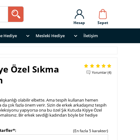
Hesap
Sepet
e Hediye
Mesleki Hediye
İletişim
iye Özel Sıkma
Yorumlar (4)
h
 alışkanlığı olabilir elbette. Ama tespih kullanan hemen
 da çok fazla önem verir. Sizin de erkek arkadaşınız tespih
oleksiyonu yapıyorsa ona bu özel Şık Kutuda Kişiye Özel
pmalısınız. Bir erkek sevdiği kadından böyle bir hediye
arfler*
(En fazla 5 karakter)