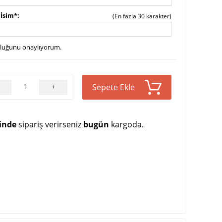
 İsim*
(En fazla 30 karakter)
uluğunu onaylıyorum.
Sepete Ekle
+
çinde
sipariş verirseniz
bugün
kargoda.