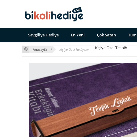
Sevgiliye Hediye
En Yeni
Çok Satan
Tüm 
Kişiye Özel Tesbih
Anasayfa
Kişiye Özel Hediyeler