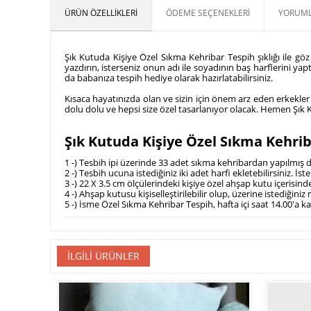
ÜRÜN ÖZELLIKLERI
ÖDEME SEÇENEKLERI
YORUML
Şık Kutuda Kişiye Özel Sıkma Kehribar Tespih şıklığı ile göz
yazdırın, isterseniz onun adı ile soyadının baş harflerini yap
da babanıza tespih hediye olarak hazırlatabilirsiniz.
Kısaca hayatınızda olan ve sizin için önem arz eden erkekler iç
dolu dolu ve hepsi size özel tasarlanıyor olacak. Hemen Şık K
Şık Kutuda Kişiye Özel Sıkma Kehriba
1 -) Tesbih ipi üzerinde 33 adet sıkma kehribardan yapılmış 
2 -) Tesbih ucuna istediğiniz iki adet harfi ekletebilirsiniz. İste
3 -) 22 X 3.5 cm ölçülerindeki kişiye özel ahşap kutu içerisi
4 -) Ahşap kutusu kişiselleştirilebilir olup, üzerine istediğiniz 
5 -) İsme Özel Sıkma Kehribar Tespih, hafta içi saat 14.00'a k
İLGILI ÜRÜNLER