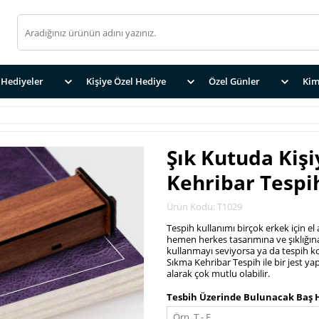
Hediyeler
Kişiye Özel Hediye
Özel Günler
Kim
Şık Kutuda Kiş
Kehribar Tespi
Ürün Kodu: T1029
Tespih kullanımı birçok erkek için el
hemen herkes tasarımına ve şıklığına
kullanmayı seviyorsa ya da tespih k
Sıkma Kehribar Tespih ile bir jest ya
alarak çok mutlu olabilir.
.
Tesbih Üzerinde Bulunacak Baş H