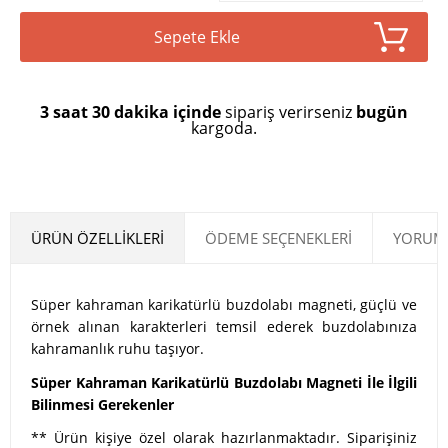
Sepete Ekle
3 saat 30 dakika içinde
sipariş verirseniz
bugün
kargoda.
ÜRÜN ÖZELLIKLERI
ÖDEME SEÇENEKLERI
YORUML
Süper kahraman karikatürlü buzdolabı magneti, güçlü ve
örnek alınan karakterleri temsil ederek buzdolabınıza
kahramanlık ruhu taşıyor.
Süper Kahraman Karikatürlü Buzdolabı Magneti İle İlgili
Bilinmesi Gerekenler
** Ürün kişiye özel olarak hazırlanmaktadır. Siparişiniz