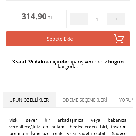
314,90
TL
-
+
Sepete Ekle
3 saat 35 dakika içinde
sipariş verirseniz
bugün
kargoda.
ÜRÜN ÖZELLIKLERI
ÖDEME SEÇENEKLERI
YORUML
Viski sever bir arkadaşınıza veya babanıza
verebileceğiniz en anlamlı hediyelerden biri, tasarım
premium İsme özel renkli viski kadehi olabilir. Sadece